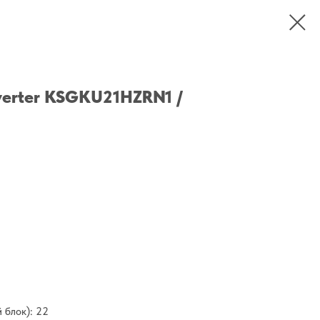
verter KSGKU21HZRN1 /
 блок): 22