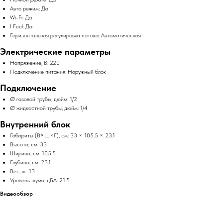
Авто режим: Да
Wi-Fi: Да
I Feel: Да
Горизонтальная регулировка потока: Автоматическая
Электрические параметры
Напряжение, В: 220
Подключение питания: Наружный блок
Подключение
Ø газовой трубы, дюйм: 1/2
Ø жидкостной трубы, дюйм: 1/4
Внутренний блок
Габариты (В×Ш×Г), см: 33 × 105.5 × 23.1
Высота, см: 33
Ширина, см: 105.5
Глубина, см: 23.1
Вес, кг: 13
Уровень шума, дБА: 21.5
Видеообзор