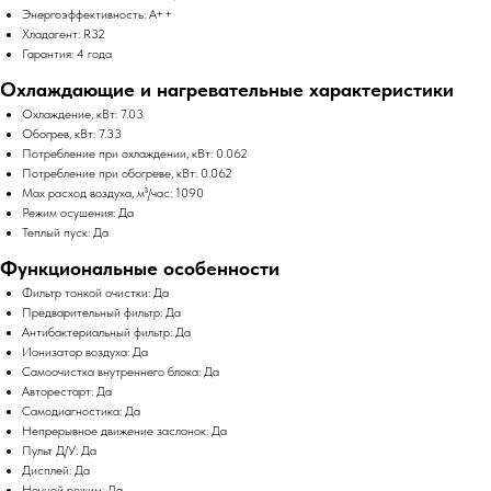
Энергоэффективность: A++
Хладагент: R32
Гарантия: 4 года
Охлаждающие и нагревательные характеристики
Охлаждение, кВт: 7.03
Обогрев, кВт: 7.33
Потребление при охлаждении, кВт: 0.062
Потребление при обогреве, кВт: 0.062
Max расход воздуха, м³/час: 1090
Режим осушения: Да
Теплый пуск: Да
Функциональные особенности
Фильтр тонкой очистки: Да
Предварительный фильтр: Да
Антибактериальный фильтр: Да
Ионизатор воздуха: Да
Самоочистка внутреннего блока: Да
Авторестарт: Да
Самодиагностика: Да
Непрерывное движение заслонок: Да
Пульт Д/У: Да
Дисплей: Да
Ночной режим: Да