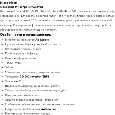
Видеообзор
Особенности и преимущества
Внутренний блок MDV (МДВ) Integra Pro MDSAI-24HRFN8 относится к настенному типу
и предназначен для работы в составе мульти-сплит систем. Классический дизайн, белый
цвет корпуса и скрытый LED-дисплей позволяют модели гармонично вписаться в любой
интерьер. Расширенный функционал обеспечивает комфортную и эффективную работу
оборудования при любых погодных условиях.
Особенности и преимущества:
Биполярный ионизатор
Air Magic
Противопылевой фильтр высокой плотности
Фотокаталитический фильтр
Комбинированный фильтр
Режим комфортного сна
Тёплый пуск
Таймер
Отключение подсветки и звуковых сигналов
Технология
3D DC-Inverter (ERP)
Хладагент R32
Широкий температурный диапазон работы
Эффективный обогрев при низких температурах
Функция самодиагностики
Защита от резких перепадов напряжения
Стабильная работа при нестабильном электропитании
Покрытие теплообменника
Golden Fin
Качественный пластиковый корпус