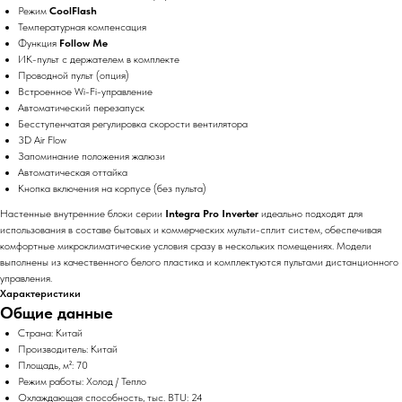
Режим
CoolFlash
Температурная компенсация
Функция
Follow Me
ИК-пульт с держателем в комплекте
Проводной пульт (опция)
Встроенное Wi-Fi-управление
Автоматический перезапуск
Бесступенчатая регулировка скорости вентилятора
3D Air Flow
Запоминание положения жалюзи
Автоматическая оттайка
Кнопка включения на корпусе (без пульта)
Настенные внутренние блоки серии
Integra Pro Inverter
идеально подходят для
использования в составе бытовых и коммерческих мульти-сплит систем, обеспечивая
комфортные микроклиматические условия сразу в нескольких помещениях. Модели
выполнены из качественного белого пластика и комплектуются пультами дистанционного
управления.
Характеристики
Общие данные
Страна: Китай
Производитель: Китай
Площадь, м²: 70
Режим работы: Холод / Тепло
Охлаждающая способность, тыс. BTU: 24