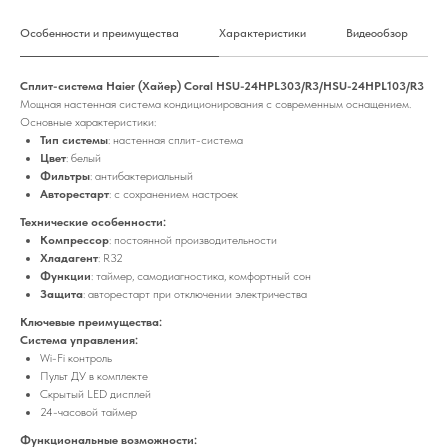
Особенности и преимущества
Характеристики
Видеообзор
Сплит-система Haier (Хайер) Coral HSU-24HPL303/R3/HSU-24HPL103/R3
Мощная настенная система кондиционирования с современным оснащением.
Основные характеристики:
Тип системы
: настенная сплит-система
Цвет
: белый
Фильтры
: антибактериальный
Авторестарт
: с сохранением настроек
Технические особенности:
Компрессор
: постоянной производительности
Хладагент
: R32
Функции
: таймер, самодиагностика, комфортный сон
Защита
: авторестарт при отключении электричества
Ключевые преимущества:
Система управления:
Wi-Fi контроль
Пульт ДУ в комплекте
Скрытый LED дисплей
24-часовой таймер
Функциональные возможности: