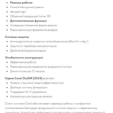
Режимы работы
:
Ночной бесшумный режим
Авторестарт
Объемный воздушный поток 3D
Дополнительные функции
:
Усовершенствованная форма жалюзи
Равномерное распределение воздуха
Системы защиты:
Антикоррозийное покрытие теплообменников (Blue Fin и Ag+)
Защита от перебоев электропитания
Двойная фильтрация воздуха
Особенности конструкции:
Эффективная работа
Равномерное распределение воздушного потока
Длина потока до 12 метров
Серия Coral On/Off (2024)
включает:
Модели с высокой энергоэффективностью
Двойную систему фильтрации
Поддержка Wi-Fi управления
Улучшенную конструкцию жалюзи
Сплит-система Coral обеспечивает надежную работу и комфортное
использование благодаря продуманной системе защиты и современному
оснащению. Устройство эффективно очищает воздух и поддерживает заданный