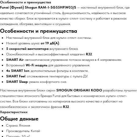
Особенности и преимущества
Funai (Фунай) Shogun RAM-I-SG55HP.W03/S
— настенный внутренний блок, где
идеально сочетаются утончённый стиль, функциональность, надёжность и высокое
качество сборки. Блок встраивается в мульти-сплит-систему и работает в режимах
охлаждения, обогрева, вентиляции и осушения.
Особенности и преимущества
Настенный внутренний блок для мульти-сплит-системы.
Низкий уровень шума:
от 19 дБ(А)
.
5 скоростей вентилятора
внутреннего блока.
Озонобезопасный и высокоэффективный хладагент
R32
.
SMART Air
: автоматическое управление потоком воздуха в 4 направлениях.
Встроенный
Wi-Fi модуль
для удалённого управления.
4x SMART Ion
: дополнительные фильтры в комплекте.
SMART Feel
: отслеживание температуры с пульта ДУ.
SMART Sleep
: режим комфортного сна.
Настенные внутренние блоки серии
SHOGUN ORIGAMI KODO
разработаны лучшими
специалистами японского бренда Funai для бытовых и коммерческих мульти-сплит-
систем. Все блоки изготовлены из материалов высокого качества и работают на
озонобезопасном и экологичном фреоне
R32
.
Характеристики
Общие данные
Страна: Япония
Производитель: Китай
Площадь: 50 м²