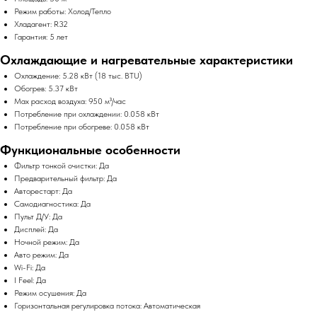
Режим работы: Холод/Тепло
Хладагент: R32
Гарантия: 5 лет
Охлаждающие и нагревательные характеристики
Охлаждение: 5.28 кВт (18 тыс. BTU)
Обогрев: 5.37 кВт
Max расход воздуха: 950 м³/час
Потребление при охлаждении: 0.058 кВт
Потребление при обогреве: 0.058 кВт
Функциональные особенности
Фильтр тонкой очистки: Да
Предварительный фильтр: Да
Авторестарт: Да
Самодиагностика: Да
Пульт Д/У: Да
Дисплей: Да
Ночной режим: Да
Авто режим: Да
Wi-Fi: Да
I Feel: Да
Режим осушения: Да
Горизонтальная регулировка потока: Автоматическая