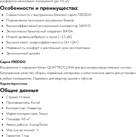
комфортом нескольких помещений (до 50 м²).
Особенности и преимущества:
Совместимость с внутренними блоками серии FREDDO
Подключение нескольких внутренних блоков
Высокоэффективный ротационный компрессор SANYO
Экологически безопасный хладагент R410A
Низкий уровень вибрации и шума (~55 дБ)
Высокий класс энергоэффективности (A++/A+)
Надёжность, комфорт и длительный срок эксплуатации
Эргономичный дизайн
Серия FREDDO
Внутренние и наружные блоки QUATTROCLIMA для высокопроизводительных систем.
Безупречное качество сборки, надёжные материалы и классические цвета для установки
в любых помещениях. Идеально для квартир, домов и офисов.
Характеристики
Общие данные
Страна: Италия
Производитель: Китай
Компрессор: Инвертор
Марка компрессора: Sanyo
Площадь: 60 м²
Режим работы: Холод/Тепло
Max кол-во комнат: 3
Гарантия: 1 год