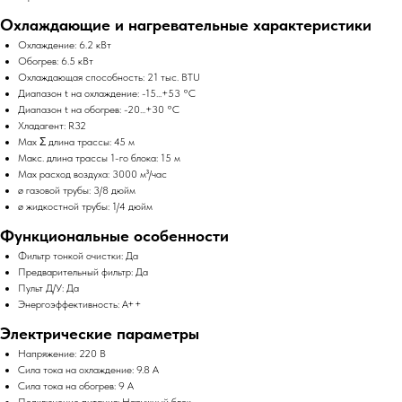
Охлаждающие и нагревательные характеристики
Охлаждение: 6.2 кВт
Обогрев: 6.5 кВт
Охлаждающая способность: 21 тыс. BTU
Диапазон t на охлаждение: -15...+53 °C
Диапазон t на обогрев: -20...+30 °C
Хладагент: R32
Max Σ длина трассы: 45 м
Макс. длина трассы 1-го блока: 15 м
Max расход воздуха: 3000 м³/час
ø газовой трубы: 3/8 дюйм
ø жидкостной трубы: 1/4 дюйм
Функциональные особенности
Фильтр тонкой очистки: Да
Предварительный фильтр: Да
Пульт Д/У: Да
Энергоэффективность: A++
Электрические параметры
Напряжение: 220 В
Сила тока на охлаждение: 9.8 А
Сила тока на обогрев: 9 А
Подключение питания: Наружный блок