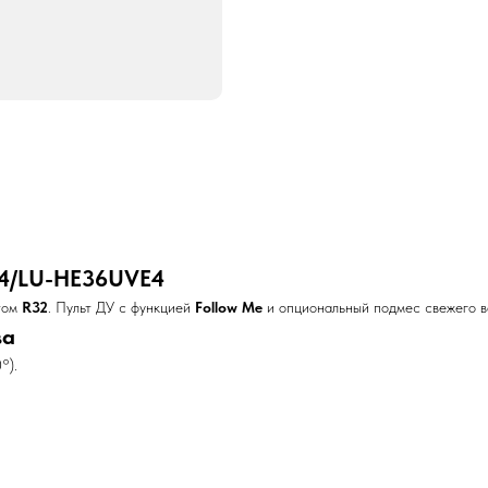
E4/LU-HE36UVE4
том
R32
. Пульт ДУ с функцией
Follow Me
и опциональный подмес свежего в
ва
°).