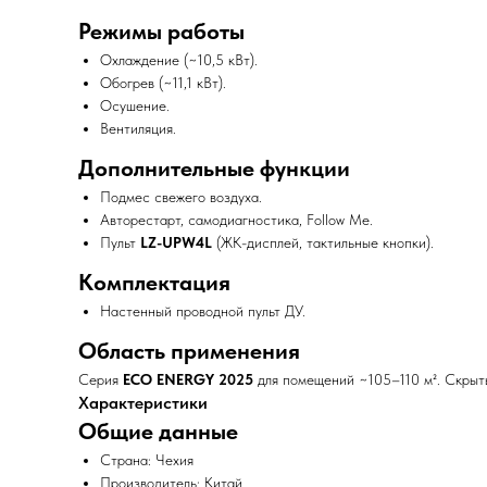
Режимы работы
Охлаждение (~10,5 кВт).
Обогрев (~11,1 кВт).
Осушение.
Вентиляция.
Дополнительные функции
Подмес свежего воздуха.
Авторестарт, самодиагностика, Follow Me.
Пульт
LZ-UPW4L
(ЖК-дисплей, тактильные кнопки).
Комплектация
Настенный проводной пульт ДУ.
Область применения
Серия
ECO ENERGY 2025
для помещений ~105–110 м². Скрыт
Характеристики
Общие данные
Страна: Чехия
Производитель: Китай