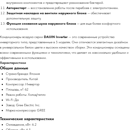
внутренних компонентов и предотвращают размножение бактерий.
Авторестарт
— восстановление работы после перебоев с электропитанием.
Защитная накладка на вентили наружного блока
— обеспечивает
дополнительную защиту.
Функция снижения шума наружного блока
— для еще более комфортного
использования.
Кондиционеры воздуха серии
DAIJIN Inverter
— это современные устройства
инверторного типа, представленные в 5 моделях. Они отличаются элегантным дизайном
в универсальном белом цвете и высоким качеством сборки. Эти кондиционеры оснащены
всеми современными функциями и технологиями, что делает их максимально удобными и
эффективными в использовании.
Характеристики
Общие данные
Страна бренда: Япония
Производитель: Китай
Компрессор: Инвертор
Площадь, м²: 62
Режим работы: Холод/тепло
Wi-Fi: Да
Завод: Gree Electric Inc.
Марка компрессора: GREE
Технические характеристики
Охлаждение, кВт: 6.2
Обогрев, кВт: 6.5