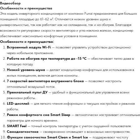
Видеообзор
Особенности и преимущества
Эта модель инверторного кондиционера от компании Funai предназначена для больших
помещений площадью до 61-62 м². Отличается низким уровнем шума и
универсальностью, так как работает как на охлаждение, так и на обогрев. Благодаря
возможности регулировки скорости вентилятора и угла наклона жалюзи, кондиционер
обеспечивает максимально комфортные условия в помещении.
Особенности и преимущества:
Встроенный модуль Wi-Fi
— позволяет управлять устройством дистанционно
через мобильное приложение.
Работа на обогрев при температуре до -15 °С
— обеспечивает тепло даже в
холодную погоду.
Низкий уровень шума
— делает кондиционер комфортным для использования в
жилых помещениях, включая детские комнаты.
7 скоростей вентилятора внутреннего блока
— позволяют настроить
оптимальный воздушный поток.
Премиальный пульт ДУ
— удобный и функциональный для управления всеми
режимами работы.
LED-дисплей
— для легкого чтения информации о текущих настройках и режимах
работы.
Режим комфортного сна Smart Sleep
— автоматически настраивает оптимальные
параметры для ночного времени.
SMART Feel
— точный контроль температуры с учетом ощущений пользователя.
Самодиагностика
— своевременно оповещает о возможных неисправностях.
Функции самоочистки Smart Clean и Smart Ice
— поддерживают чистоту