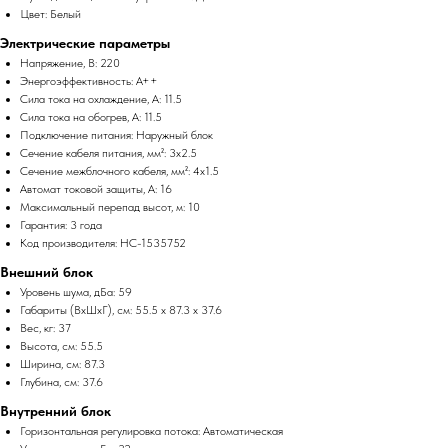
Цвет: Белый
Электрические параметры
Напряжение, В: 220
Энергоэффективность: A++
Сила тока на охлаждение, А: 11.5
Сила тока на обогрев, А: 11.5
Подключение питания: Наружный блок
Сечение кабеля питания, мм²: 3x2.5
Сечение межблочного кабеля, мм²: 4x1.5
Автомат токовой защиты, А: 16
Максимальный перепад высот, м: 10
Гарантия: 3 года
Код производителя: НС-1535752
Внешний блок
Уровень шума, дБа: 59
Габариты (ВхШхГ), см: 55.5 x 87.3 x 37.6
Вес, кг: 37
Высота, см: 55.5
Ширина, см: 87.3
Глубина, см: 37.6
Внутренний блок
Горизонтальная регулировка потока: Автоматическая