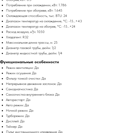
Потребление при охлаждении, кВт: 1.786
Потребление при обогреве, кВт: 1.645
Охлаждающая способность, тыс. BTU: 24
Диапазон температур на охлаждение, °C: -15…+43
Диапазон температур на обогрев, °C: -15…+24
Расход воздуха, м³/ч: 1050
Хладагент: R32
Максимальная длина трассы, м: 25
Диаметр газовой трубы, дюйм: 1/2
Диаметр жидкостной трубы, дюйм: 1/4
Функциональные особенности
Режим вентиляции: Да
Режим осушения: Да
Фильтр тонкой очистки: Да
Непрерывное движение заслонок: Да
Самодиагностика: Да
Самоочистка внутреннего блока: Да
Авторестарт: Да
Авто режим: Да
Ночной режим: Да
Турборежим: Да
Дисплей: Да
Таймер: Да
Пульт дистанционного управления: Да