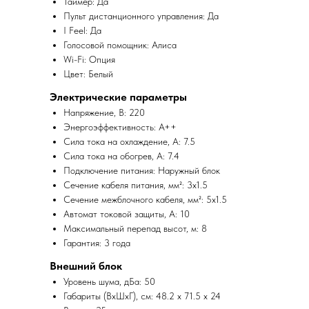
Таймер: Да
Пульт дистанционного управления: Да
I Feel: Да
Голосовой помощник: Алиса
Wi-Fi: Опция
Цвет: Белый
Электрические параметры
Напряжение, В: 220
Энергоэффективность: A++
Сила тока на охлаждение, А: 7.5
Сила тока на обогрев, А: 7.4
Подключение питания: Наружный блок
Сечение кабеля питания, мм²: 3x1.5
Сечение межблочного кабеля, мм²: 5x1.5
Автомат токовой защиты, А: 10
Максимальный перепад высот, м: 8
Гарантия: 3 года
Внешний блок
Уровень шума, дБа: 50
Габариты (ВхШхГ), см: 48.2 x 71.5 x 24