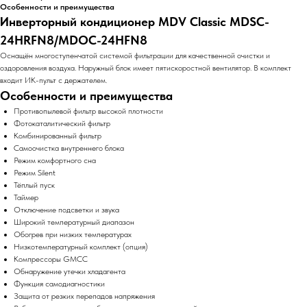
Особенности и преимущества
Инверторный кондиционер MDV Classic MDSC-
24HRFN8/MDOC-24HFN8
Оснащён многоступенчатой системой фильтрации для качественной очистки и
оздоровления воздуха. Наружный блок имеет пятискоростной вентилятор. В комплект
входит ИК-пульт с держателем.
Особенности и преимущества
Противопылевой фильтр высокой плотности
Фотокаталитический фильтр
Комбинированный фильтр
Самоочистка внутреннего блока
Режим комфортного сна
Режим Silent
Тёплый пуск
Таймер
Отключение подсветки и звука
Широкий температурный диапазон
Обогрев при низких температурах
Низкотемпературный комплект (опция)
Компрессоры GMCC
Обнаружение утечки хладагента
Функция самодиагностики
Защита от резких перепадов напряжения