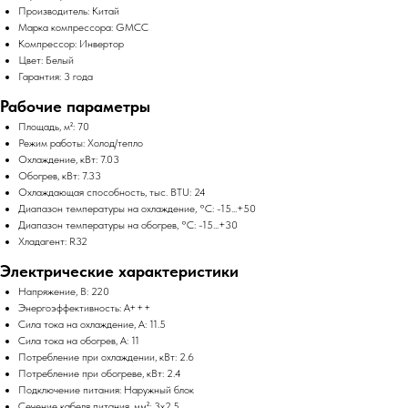
Производитель: Китай
Марка компрессора: GMCC
Компрессор: Инвертор
Цвет: Белый
Гарантия: 3 года
Рабочие параметры
Площадь, м²: 70
Режим работы: Холод/тепло
Охлаждение, кВт: 7.03
Обогрев, кВт: 7.33
Охлаждающая способность, тыс. BTU: 24
Диапазон температуры на охлаждение, °C: -15...+50
Диапазон температуры на обогрев, °C: -15...+30
Хладагент: R32
Электрические характеристики
Напряжение, В: 220
Энергоэффективность: A+++
Сила тока на охлаждение, А: 11.5
Сила тока на обогрев, А: 11
Потребление при охлаждении, кВт: 2.6
Потребление при обогреве, кВт: 2.4
Подключение питания: Наружный блок
Сечение кабеля питания, мм²: 3x2.5