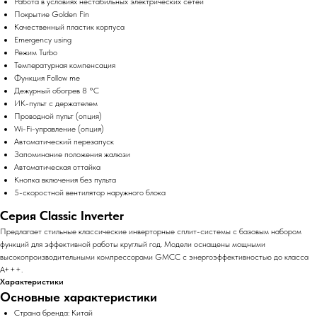
Работа в условиях нестабильных электрических сетей
Покрытие Golden Fin
Качественный пластик корпуса
Emergency using
Режим Turbo
Температурная компенсация
Функция Follow me
Дежурный обогрев 8 °C
ИК-пульт с держателем
Проводной пульт (опция)
Wi-Fi-управление (опция)
Автоматический перезапуск
Запоминание положения жалюзи
Автоматическая оттайка
Кнопка включения без пульта
5-скоростной вентилятор наружного блока
Серия Classic Inverter
Предлагает стильные классические инверторные сплит-системы с базовым набором
функций для эффективной работы круглый год. Модели оснащены мощными
высокопроизводительными компрессорами GMCC с энергоэффективностью до класса
А+++.
Характеристики
Основные характеристики
Страна бренда: Китай