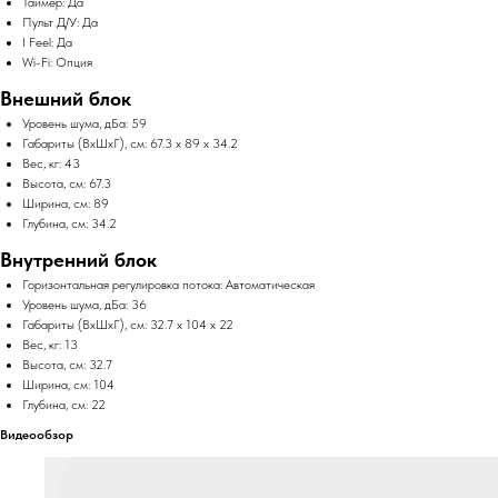
Таймер: Да
Пульт Д/У: Да
I Feel: Да
Wi-Fi: Опция
Внешний блок
Уровень шума, дБа: 59
Габариты (ВхШхГ), см: 67.3 x 89 x 34.2
Вес, кг: 43
Высота, см: 67.3
Ширина, см: 89
Глубина, см: 34.2
Внутренний блок
Горизонтальная регулировка потока: Автоматическая
Уровень шума, дБа: 36
Габариты (ВхШхГ), см: 32.7 x 104 x 22
Вес, кг: 13
Высота, см: 32.7
Ширина, см: 104
Глубина, см: 22
Видеообзор