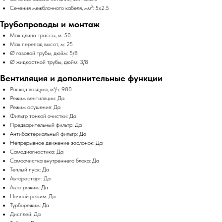
Сечения межблочного кабеля, мм²: 5x2.5
Трубопроводы и монтаж
Max длина трассы, м: 50
Max перепад высот, м: 25
Ø газовой трубы, дюйм: 5/8
Ø жидкостной трубы, дюйм: 3/8
Вентиляция и дополнительные функции
Расход воздуха, м³/ч: 980
Режим вентиляции: Да
Режим осушения: Да
Фильтр тонкой очистки: Да
Предварительный фильтр: Да
Антибактериальный фильтр: Да
Непрерывное движение заслонок: Да
Самодиагностика: Да
Самоочистка внутреннего блока: Да
Теплый пуск: Да
Авторестарт: Да
Авто режим: Да
Ночной режим: Да
Турборежим: Да
Дисплей: Да