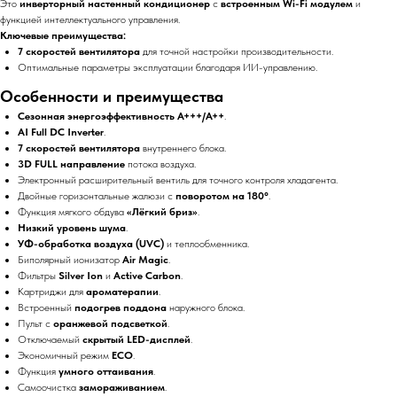
Это
инверторный настенный кондиционер
с
встроенным Wi-Fi модулем
и
функцией интеллектуального управления.
Ключевые преимущества:
7 скоростей вентилятора
для точной настройки производительности.
Оптимальные параметры эксплуатации благодаря ИИ-управлению.
Особенности и преимущества
Сезонная энергоэффективность A+++/A++
.
AI Full DC Inverter
.
7 скоростей вентилятора
внутреннего блока.
3D FULL направление
потока воздуха.
Электронный расширительный вентиль для точного контроля хладагента.
Двойные горизонтальные жалюзи с
поворотом на 180°
.
Функция мягкого обдува
«Лёгкий бриз»
.
Низкий уровень шума
.
УФ-обработка воздуха (UVC)
и теплообменника.
Биполярный ионизатор
Air Magic
.
Фильтры
Silver Ion
и
Active Carbon
.
Картриджи для
ароматерапии
.
Встроенный
подогрев поддона
наружного блока.
Пульт с
оранжевой подсветкой
.
Отключаемый
скрытый LED-дисплей
.
Экономичный режим
ECO
.
Функция
умного оттаивания
.
Самоочистка
замораживанием
.