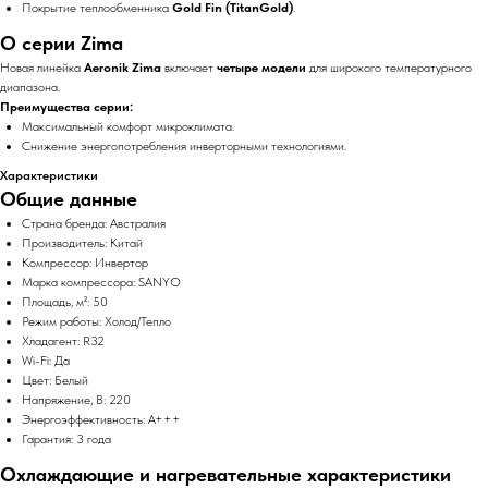
Покрытие теплообменника
Gold Fin (TitanGold)
.
О серии Zima
Новая линейка
Aeronik Zima
включает
четыре модели
для широкого температурного
диапазона.
Преимущества серии:
Максимальный комфорт микроклимата.
Снижение энергопотребления инверторными технологиями.
Характеристики
Общие данные
Страна бренда: Австралия
Производитель: Китай
Компрессор: Инвертор
Марка компрессора: SANYO
Площадь, м²: 50
Режим работы: Холод/Тепло
Хладагент: R32
Wi-Fi: Да
Цвет: Белый
Напряжение, В: 220
Энергоэффективность: A+++
Гарантия: 3 года
Охлаждающие и нагревательные характеристики