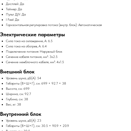
Дисплей: Да
Таймер: Да
Пульт Д/У: Да
I Feel: Да
Горизонтальная регулировка потока (внутр. блок): Автоматическая
Электрические параметры
Сила тока на охлаждение, А: 6.5
Сила тока на обогрев, А: 6.4
Подключение питания: Наружный блок
Сечение кабеля питания, мм²: 3x2.5
Сечение межблочного кабеля, мм²: 4x1.5
Внешний блок
Уровень шума, дБ(А): 54
Габариты (В×Ш×Г), см: 69.9 × 92.7 × 38
Высота, см: 69.9
Ширина, см: 92.7
Глубина, см: 38
Вес, кг: 38
Внутренний блок
Уровень шума, дБ(А): 23
Габариты (В×Ш×Г), см: 30.5 × 90.9 × 20.9
Высота, см: 30.5