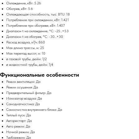
Охлаждение, кВт: 5.26
Обогрев, кВт: 5.6
Охлаждающая способность, тыс. BTU: 18
Потребление при охлаждении, кВт: 1.421
Потребление при обогреве, кВт: 1.407
Диапазон t на охлаждение, °C: -25...+53
Диапазон t на обогрев, °C: -30...+30
Расход воздуха, м³/ч: 860
Max длина трассы, м: 25
Max перепад высот, м: 10
ø газовой трубы, дюйм: 1/2
ø жидкостной трубы, дюйм: 1/4
Функциональные особенности
Режим вентиляции: Да
Режим осушения: Да
Предварительный фильтр: Да
Ионизатор воздуха: Да
Самодиагностика: Да
Самоочистка внутреннего блока: Да
Теплый пуск: Да
Авторестарт: Да
Авто режим: Да
Ночной режим: Да
Турборежим: Да