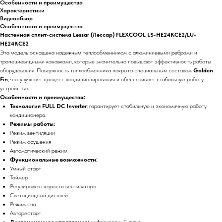
Особенности и преимущества
Характеристики
Видеообзор
Особенности и преимущества
Настенная сплит-система Lessar (Лессар) FLEXCOOL LS-HE24KCE2/LU-
HE24KCE2
Эта модель оснащена надежным теплообменником с алюминиевыми ребрами и
трапециевидными канавками, которые значительно повышают эффективность работы
оборудования. Поверхность теплообменника покрыта специальным составом
Golden
Fin
, что улучшает процесс кондиционирования и обеспечивает стабильную работу
устройства.
Особенности и преимущества:
Технология FULL DC Inverter
: гарантирует стабильную и экономичную работу
кондиционера.
Режимы работы:
Режим вентиляции
Режим осушения
Автоматический режим
Функциональные возможности:
Умный старт
Таймер
Регулировка скорости вентилятора
Светодиодный дисплей
Режим сна
Авторестарт
Дистанционное управление:
инфракрасный пульт