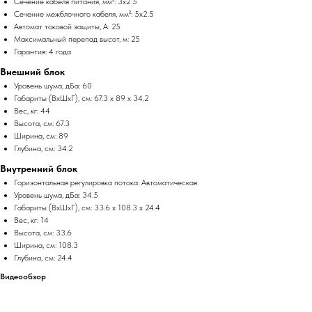
Сечение кабеля питания, мм²: 3x2.5
Сечение межблочного кабеля, мм²: 5x2.5
Автомат токовой защиты, А: 25
Максимальный перепад высот, м: 25
Гарантия: 4 года
Внешний блок
Уровень шума, дБа: 60
Габариты (ВхШхГ), см: 67.3 x 89 x 34.2
Вес, кг: 44
Высота, см: 67.3
Ширина, см: 89
Глубина, см: 34.2
Внутренний блок
Горизонтальная регулировка потока: Автоматическая
Уровень шума, дБа: 34.5
Габариты (ВхШхГ), см: 33.6 x 108.3 x 24.4
Вес, кг: 14
Высота, см: 33.6
Ширина, см: 108.3
Глубина, см: 24.4
Видеообзор