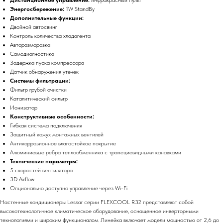
Энергосбережение:
1W StandBy
Дополнительные функции:
Двойной автосвинг
Контроль количества хладагента
Авторазморозка
Самодиагностика
Задержка пуска компрессора
Датчик обнаружения утечек
Системы фильтрации:
Фильтр грубой очистки
Каталитический фильтр
Ионизатор
Конструктивные особенности:
Гибкая система подключения
Защитный кожух монтажных вентилей
Антикоррозионное влагостойкое покрытие
Алюминиевые ребра теплообменника с трапециевидными канавками
Технические параметры:
5 скоростей вентилятора
3D Airflow
Опционально доступно управление через Wi-Fi
Настенные кондиционеры Lessar серии FLEXCOOL R32 представляют собой
высокотехнологичное климатическое оборудование, оснащенное инверторными
технологиями и широким функционалом. Линейка включает модели мощностью от 2,6 до