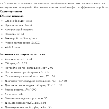
7 кВт, которые отличаются современным дизайном и подходят как для жилых, так и для
коммерческих помещений, обеспечивая максимальный комфорт и эффективность работы.
Характеристики
Общие данные
Страна бренда: Чехия
Производитель: Китай
Компрессор: Инвертор
Площадь, м²: 73
Режим работы: Холод/тепло
Марка компрессора: GMCC
Wi-Fi: Опция
Технические характеристики
Охлаждение, кВт: 7.03
Обогрев, кВт: 7.33
Потребление при охлаждении, кВт: 2.03
Потребление при обогреве, кВт: 2.191
Охлаждающая способность, тыс. BTU: 24
Диапазон температур на охлаждение, °C: -15…+50
Диапазон температур на обогрев, °C: -15…+30
Расход воздуха, м³/ч: 1090
Хладагент: R32
Максимальная длина трассы, м: 50
Диаметр газовой трубы, дюйм: 5/8
Диаметр жидкостной трубы, дюйм: 3/8