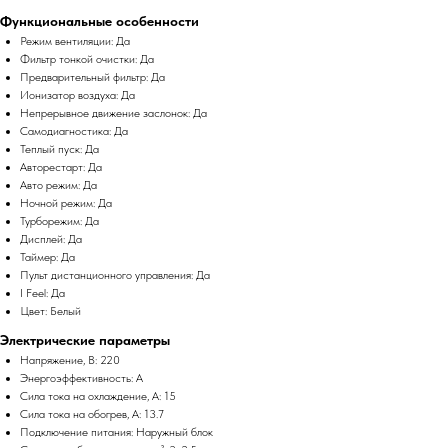
Функциональные особенности
Режим вентиляции: Да
Фильтр тонкой очистки: Да
Предварительный фильтр: Да
Ионизатор воздуха: Да
Непрерывное движение заслонок: Да
Самодиагностика: Да
Теплый пуск: Да
Авторестарт: Да
Авто режим: Да
Ночной режим: Да
Турборежим: Да
Дисплей: Да
Таймер: Да
Пульт дистанционного управления: Да
I Feel: Да
Цвет: Белый
Электрические параметры
Напряжение, В: 220
Энергоэффективность: A
Сила тока на охлаждение, А: 15
Сила тока на обогрев, А: 13.7
Подключение питания: Наружный блок