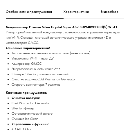
Особенности и преимущества
Характеристики
Видеообзор
Кондиционер Hisense Silver Crystal Super AS-13UW4RVETG01(S) WI-FI
Инверторный настенный кондиционер с возможностью управления через пульт
или Wi-Fi. Оснащён системой автоматического управления жалюзи 4D и
компрессором GMCC.
Основные характеристики:
Тип системы: настенная сплит-система (инверторная)
Управление: Wi-Fi + пульт ДУ
Компрессор: GMCC
Энергоэффективность: класс А++
Фильтры: Silver ion, фотокаталитический
Очистка воздуха: Cold Plasma Ion Generator
Скорость вентилятора: 7 режимов
Ключевые преимущества:
Очистка воздуха:
Cold Plasma Ion Generator
Silver ion фильтр
Фотокаталитический фильтр
Функция Ice Clean
Управление и функции:
4D AUTO AIR