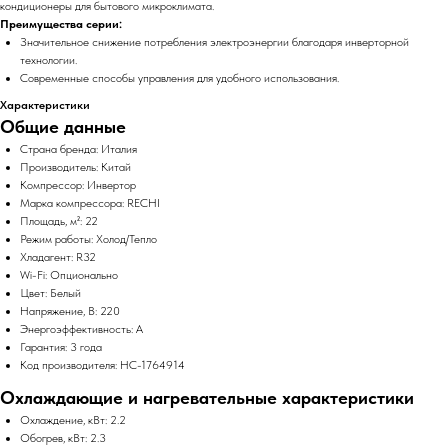
кондиционеры для бытового микроклимата.
Преимущества серии:
Значительное снижение потребления электроэнергии благодаря инверторной
технологии.
Современные способы управления для удобного использования.
Характеристики
Общие данные
Страна бренда: Италия
Производитель: Китай
Компрессор: Инвертор
Марка компрессора: RECHI
Площадь, м²: 22
Режим работы: Холод/Тепло
Хладагент: R32
Wi-Fi: Опционально
Цвет: Белый
Напряжение, В: 220
Энергоэффективность: A
Гарантия: 3 года
Код производителя: НС-1764914
Охлаждающие и нагревательные характеристики
Охлаждение, кВт: 2.2
Обогрев, кВт: 2.3