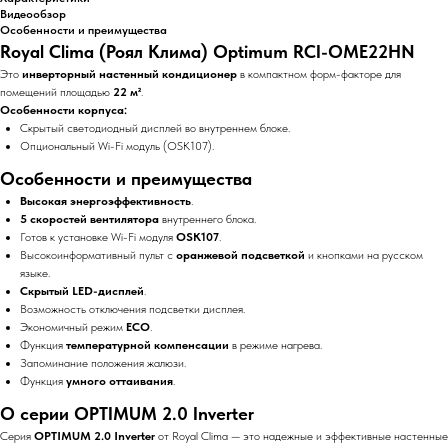
Видеообзор
Особенности и преимущества
Royal Clima (Роял Клима) Optimum RCI-OME22HN
Это
инверторный настенный кондиционер
в компактном форм-факторе для
помещений площадью
22 м²
.
Особенности корпуса:
Скрытый светодиодный дисплей во внутреннем блоке.
Опциональный Wi-Fi модуль (OSK107).
Особенности и преимущества
Высокая энергоэффективность
.
5 скоростей вентилятора
внутреннего блока.
Готов к установке Wi-Fi модуля
OSK107
.
Высокоинформативный пульт с
оранжевой подсветкой
и кнопками на русском
языке.
Скрытый LED-дисплей
.
Возможность отключения подсветки дисплея.
Экономичный режим
ECO
.
Функция
температурной компенсации
в режиме нагрева.
Запоминание положения жалюзи.
Функция
умного оттаивания
.
О серии OPTIMUM 2.0 Inverter
Серия
OPTIMUM 2.0 Inverter
от Royal Clima — это надежные и эффективные настенные