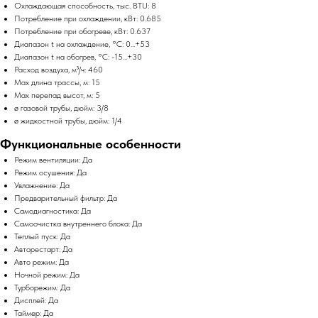
Охлаждающая способность, тыс. BTU: 8
Потребление при охлаждении, кВт: 0.685
Потребление при обогреве, кВт: 0.637
Диапазон t на охлаждение, °C: 0...+53
Диапазон t на обогрев, °C: -15...+30
Расход воздуха, м³/ч: 460
Max длина трассы, м: 15
Max перепад высот, м: 5
ø газовой трубы, дюйм: 3/8
ø жидкостной трубы, дюйм: 1/4
Функциональные особенности
Режим вентиляции: Да
Режим осушения: Да
Увлажнение: Да
Предварительный фильтр: Да
Самодиагностика: Да
Самоочистка внутреннего блока: Да
Теплый пуск: Да
Авторестарт: Да
Авто режим: Да
Ночной режим: Да
Турборежим: Да
Дисплей: Да
Таймер: Да