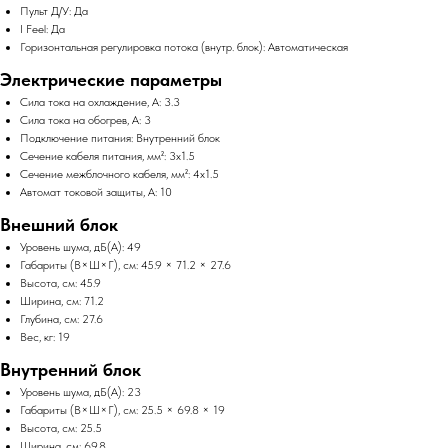
Пульт Д/У: Да
I Feel: Да
Горизонтальная регулировка потока (внутр. блок): Автоматическая
Электрические параметры
Сила тока на охлаждение, А: 3.3
Сила тока на обогрев, А: 3
Подключение питания: Внутренний блок
Сечение кабеля питания, мм²: 3x1.5
Сечение межблочного кабеля, мм²: 4x1.5
Автомат токовой защиты, А: 10
Внешний блок
Уровень шума, дБ(А): 49
Габариты (В×Ш×Г), см: 45.9 × 71.2 × 27.6
Высота, см: 45.9
Ширина, см: 71.2
Глубина, см: 27.6
Вес, кг: 19
Внутренний блок
Уровень шума, дБ(А): 23
Габариты (В×Ш×Г), см: 25.5 × 69.8 × 19
Высота, см: 25.5
Ширина, см: 69.8