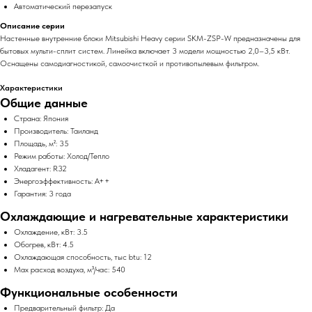
Автоматический перезапуск
Описание серии
Настенные внутренние блоки Mitsubishi Heavy серии SKM-ZSP-W предназначены для
бытовых мульти-сплит систем. Линейка включает 3 модели мощностью 2,0–3,5 кВт.
Оснащены самодиагностикой, самоочисткой и противопылевым фильтром.
Характеристики
Общие данные
Страна: Япония
Производитель: Таиланд
Площадь, м²: 35
Режим работы: Холод/Тепло
Хладагент: R32
Энергоэффективность: A++
Гарантия: 3 года
Охлаждающие и нагревательные характеристики
Охлаждение, кВт: 3.5
Обогрев, кВт: 4.5
Охлаждающая способность, тыс btu: 12
Max расход воздуха, м³/час: 540
Функциональные особенности
Предварительный фильтр: Да