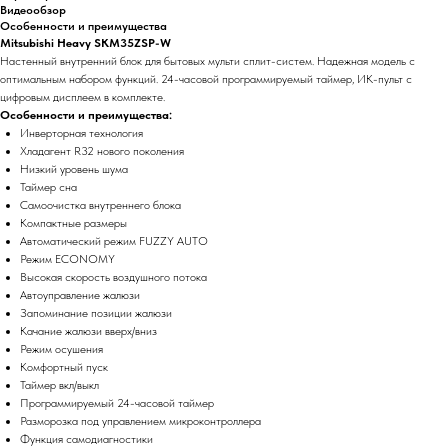
Видеообзор
Особенности и преимущества
Mitsubishi Heavy SKM35ZSP-W
Настенный внутренний блок для бытовых мульти сплит-систем. Надежная модель с
оптимальным набором функций. 24-часовой программируемый таймер, ИК-пульт с
цифровым дисплеем в комплекте.
Особенности и преимущества:
Инверторная технология
Хладагент R32 нового поколения
Низкий уровень шума
Таймер сна
Самоочистка внутреннего блока
Компактные размеры
Автоматический режим FUZZY AUTO
Режим ECONOMY
Высокая скорость воздушного потока
Автоуправление жалюзи
Запоминание позиции жалюзи
Качание жалюзи вверх/вниз
Режим осушения
Комфортный пуск
Таймер вкл/выкл
Программируемый 24-часовой таймер
Разморозка под управлением микроконтроллера
Функция самодиагностики