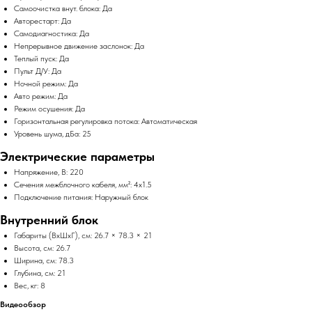
Самоочистка внут. блока: Да
Авторестарт: Да
Самодиагностика: Да
Непрерывное движение заслонок: Да
Теплый пуск: Да
Пульт Д/У: Да
Ночной режим: Да
Авто режим: Да
Режим осушения: Да
Горизонтальная регулировка потока: Автоматическая
Уровень шума, дБа: 25
Электрические параметры
Напряжение, В: 220
Сечения межблочного кабеля, мм²: 4x1.5
Подключение питания: Наружный блок
Внутренний блок
Габариты (ВхШхГ), см: 26.7 × 78.3 × 21
Высота, см: 26.7
Ширина, см: 78.3
Глубина, см: 21
Вес, кг: 8
Видеообзор