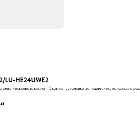
E2/LU-HE24UWE2
рева нескольких комнат. Скрытая установка за подвесным потолком с рас
ва