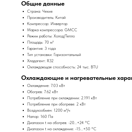
Общие данные
Страна: Чехия
Производитель: Китай
Компрессор: Инвертор
Марка компрессора: GMCC
Режим работы: Холод/Тепло
Площадь: 70 м²
Гарантия: 3 года
Тип установки: Горизонтальный
Хладагент: R32
Охлаждающая способность: 24 тыс. BTU
Охлаждающие и нагревательные хара
Охлаждение: 7.03 кВт
Обогрев: 7.62 кВт
Потребление при охлаждении: 2.191 кВт
Потребление при обогреве: 2 кВт
Воздухообмен: 1200 м³/ч
Напор: 160 Па
Диапазон t на обогрев: -20...+24 °С
Диапазон t на охлаждение: -15...+50 °С