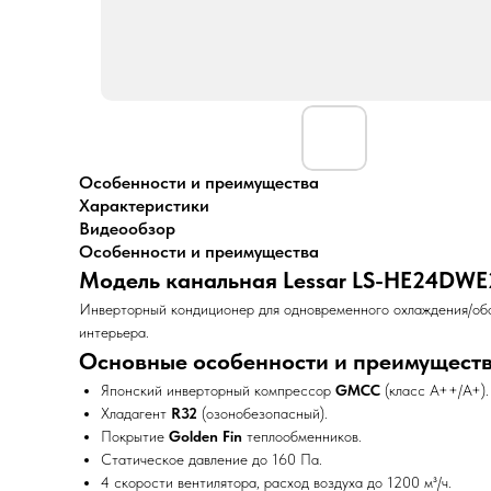
Особенности и преимущества
Характеристики
Видеообзор
Особенности и преимущества
Модель канальная Lessar LS-HE24DW
Инверторный кондиционер для одновременного охлаждения/обог
интерьера.
Основные особенности и преимущест
Японский инверторный компрессор
GMCC
(класс A++/A+).
Хладагент
R32
(озонобезопасный).
Покрытие
Golden Fin
теплообменников.
Статическое давление до 160 Па.
4 скорости вентилятора, расход воздуха до 1200 м³/ч.