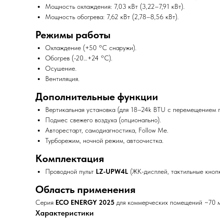
Мощность охлаждения: 7,03 кВт (3,22–7,91 кВт).
Мощность обогрева: 7,62 кВт (2,78–8,56 кВт).
Режимы работы
Охлаждение (+50 °C снаружи).
Обогрев (-20…+24 °C).
Осушение.
Вентиляция.
Дополнительные функции
Вертикальная установка (для 18–24k BTU с перемещением 
Подмес свежего воздуха (опционально).
Авторестарт, самодиагностика, Follow Me.
Турборежим, ночной режим, автоочистка.
Комплектация
Проводной пульт
LZ-UPW4L
(ЖК-дисплей, тактильные кнопк
Область применения
Серия
ECO ENERGY 2025
для коммерческих помещений ~70 м
Характеристики