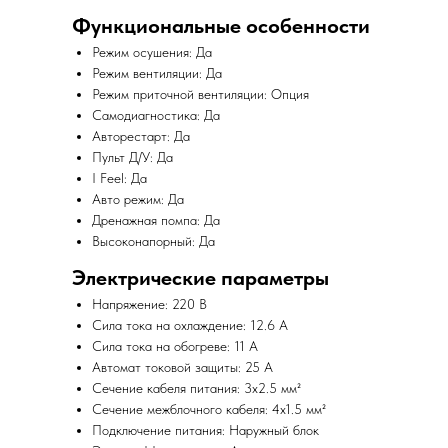
Функциональные особенности
Режим осушения: Да
Режим вентиляции: Да
Режим приточной вентиляции: Опция
Самодиагностика: Да
Авторестарт: Да
Пульт Д/У: Да
I Feel: Да
Авто режим: Да
Дренажная помпа: Да
Высоконапорный: Да
Электрические параметры
Напряжение: 220 В
Сила тока на охлаждение: 12.6 А
Сила тока на обогреве: 11 А
Автомат токовой защиты: 25 А
Сечение кабеля питания: 3x2.5 мм²
Сечение межблочного кабеля: 4x1.5 мм²
Подключение питания: Наружный блок