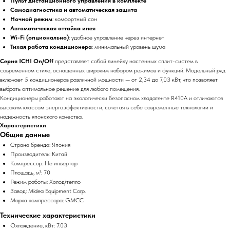
Пульт дистанционного управления в комплекте
Самодиагностика и автоматическая защита
Ночной режим
: комфортный сон
Автоматическая оттайка инея
Wi-Fi (опционально)
: удобное управление через интернет
Тихая работа кондиционера
: минимальный уровень шума
Серия ICHI On/Off
представляет собой линейку настенных сплит-систем в
современном стиле, оснащенных широким набором режимов и функций. Модельный ряд
включает 5 кондиционеров различной мощности — от 2,34 до 7,03 кВт, что позволяет
выбрать оптимальное решение для любого помещения.
Кондиционеры работают на экологически безопасном хладагенте R410A и отличаются
высоким классом энергоэффективности, сочетая в себе современные технологии и
надежность японского качества.
Характеристики
Общие данные
Страна бренда: Япония
Производитель: Китай
Компрессор: Не инвертор
Площадь, м²: 70
Режим работы: Холод/тепло
Завод: Midea Equipment Corp.
Марка компрессора: GMCC
Технические характеристики
Охлаждение, кВт: 7.03