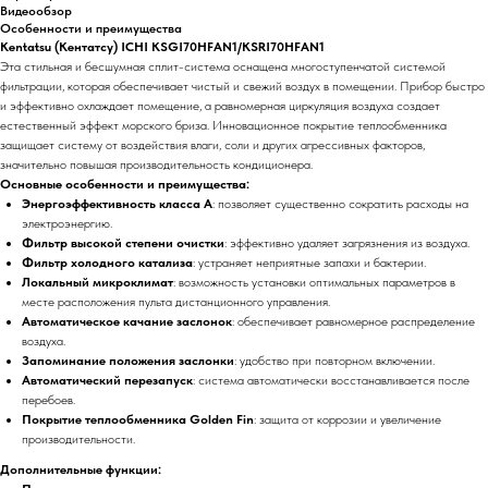
Видеообзор
Особенности и преимущества
Kentatsu (Кентатсу) ICHI KSGI70HFAN1/KSRI70HFAN1
Эта стильная и бесшумная сплит-система оснащена многоступенчатой системой
фильтрации, которая обеспечивает чистый и свежий воздух в помещении. Прибор быстро
и эффективно охлаждает помещение, а равномерная циркуляция воздуха создает
естественный эффект морского бриза. Инновационное покрытие теплообменника
защищает систему от воздействия влаги, соли и других агрессивных факторов,
значительно повышая производительность кондиционера.
Основные особенности и преимущества:
Энергоэффективность класса А
: позволяет существенно сократить расходы на
электроэнергию.
Фильтр высокой степени очистки
: эффективно удаляет загрязнения из воздуха.
Фильтр холодного катализа
: устраняет неприятные запахи и бактерии.
Локальный микроклимат
: возможность установки оптимальных параметров в
месте расположения пульта дистанционного управления.
Автоматическое качание заслонок
: обеспечивает равномерное распределение
воздуха.
Запоминание положения заслонки
: удобство при повторном включении.
Автоматический перезапуск
: система автоматически восстанавливается после
перебоев.
Покрытие теплообменника Golden Fin
: защита от коррозии и увеличение
производительности.
Дополнительные функции: