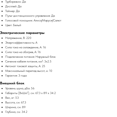
Турборежим: Да
Дисплей: Да
Таймер: Да
Пульт дистанционного управления: Да
Голосовой помощник: Алиса/Маруся/Салют
Цвет: Белый
Электрические параметры
Напряжение, В: 220
Энергоэффективность: A
Сила тока на охлаждение, А: 16
Сила тока на обогрев, А: 16
Подключение питания: Наружный блок
Сечение кабеля питания, мм²: 3x2.5
Автомат токовой защиты, А: 25
Максимальный перепад высот, м: 10
Гарантия: 3 года
Внешний блок
Уровень шума, дБа: 56
Габариты (ВхШхГ), см: 67.3 x 89 x 34.2
Вес, кг: 53
Высота, см: 67.3
Ширина, см: 89
Глубина, см: 34.2