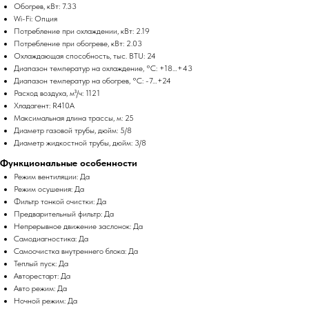
Обогрев, кВт: 7.33
Wi-Fi: Опция
Потребление при охлаждении, кВт: 2.19
Потребление при обогреве, кВт: 2.03
Охлаждающая способность, тыс. BTU: 24
Диапазон температур на охлаждение, °C: +18…+43
Диапазон температур на обогрев, °C: -7…+24
Расход воздуха, м³/ч: 1121
Хладагент: R410A
Максимальная длина трассы, м: 25
Диаметр газовой трубы, дюйм: 5/8
Диаметр жидкостной трубы, дюйм: 3/8
Функциональные особенности
Режим вентиляции: Да
Режим осушения: Да
Фильтр тонкой очистки: Да
Предварительный фильтр: Да
Непрерывное движение заслонок: Да
Самодиагностика: Да
Самоочистка внутреннего блока: Да
Теплый пуск: Да
Авторестарт: Да
Авто режим: Да
Ночной режим: Да