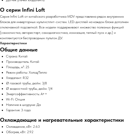
О серии Infini Loft
Серия Infini Loft от китайского разработчика MDV представлена рядом внутренних
блоков для инверторных мультисплит-систем. LED-дисплей на каждом блоке дополнен
отключаемой подсветкой. Все модели поддерживают множество полезных функций
(самоочистка, авторестарт, самодиагностика, ионизация, теплый пуск и др.) и
комплектуются беспроводным пультом ДУ.
Характеристики
Общие данные
Страна: Китай
Производитель: Китай
Площадь, м²: 25
Режим работы: Холод/Тепло
Хладагент: R32
Ø газовой трубы, дюйм: 3/8
Ø жидкостной трубы, дюйм: 1/4
Энергоэффективность: A++
Wi-Fi: Опция
Наличие в шоуруме: Да
Гарантия: 3 года
Охлаждающие и нагревательные характеристики
Охлаждение, кВт: 2.63
Обогрев, кВт: 2.92