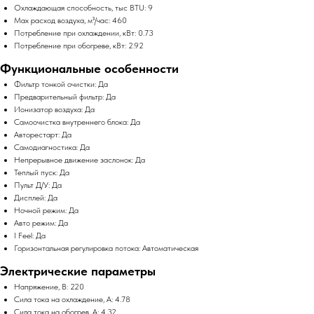
Охлаждающая способность, тыс BTU: 9
Max расход воздуха, м³/час: 460
Потребление при охлаждении, кВт: 0.73
Потребление при обогреве, кВт: 2.92
Функциональные особенности
Фильтр тонкой очистки: Да
Предварительный фильтр: Да
Ионизатор воздуха: Да
Самоочистка внутреннего блока: Да
Авторестарт: Да
Самодиагностика: Да
Непрерывное движение заслонок: Да
Теплый пуск: Да
Пульт Д/У: Да
Дисплей: Да
Ночной режим: Да
Авто режим: Да
I Feel: Да
Горизонтальная регулировка потока: Автоматическая
Электрические параметры
Напряжение, В: 220
Сила тока на охлаждение, А: 4.78
Сила тока на обогрев, А: 4.32