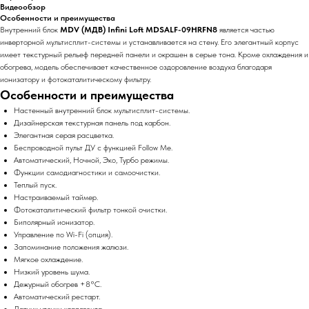
Видеообзор
Особенности и преимущества
Внутренний блок
MDV (МДВ) Infini Loft MDSALF-09HRFN8
является частью
инверторной мультисплит-системы и устанавливается на стену. Его элегантный корпус
имеет текстурный рельеф передней панели и окрашен в серые тона. Кроме охлаждения и
обогрева, модель обеспечивает качественное оздоровление воздуха благодаря
ионизатору и фотокаталитическому фильтру.
Особенности и преимущества
Настенный внутренний блок мультисплит-системы.
Дизайнерская текстурная панель под карбон.
Элегантная серая расцветка.
Беспроводной пульт ДУ с функцией Follow Me.
Автоматический, Ночной, Эко, Турбо режимы.
Функции самодиагностики и самоочистки.
Теплый пуск.
Настраиваемый таймер.
Фотокаталитический фильтр тонкой очистки.
Биполярный ионизатор.
Управление по Wi-Fi (опция).
Запоминание положения жалюзи.
Мягкое охлаждение.
Низкий уровень шума.
Дежурный обогрев +8°C.
Автоматический рестарт.
Датчик утечки хладагента.