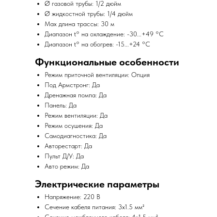
Ø газовой трубы: 1/2 дюйм
Ø жидкостной трубы: 1/4 дюйм
Max длина трассы: 30 м
Диапазон t° на охлаждение: -30...+49 °C
Диапазон t° на обогрев: -15...+24 °C
Функциональные особенности
Режим приточной вентиляции: Опция
Под Армстронг: Да
Дренажная помпа: Да
Панель: Да
Режим вентиляции: Да
Режим осушения: Да
Самодиагностика: Да
Авторестарт: Да
Пульт Д/У: Да
Авто режим: Да
Электрические параметры
Напряжение: 220 В
Сечение кабеля питания: 3x1.5 мм²