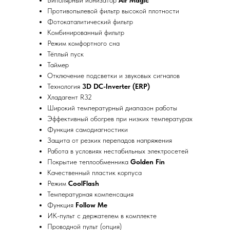
Биполярный ионизатор
Air Magic
Противопылевой фильтр высокой плотности
Фотокаталитический фильтр
Комбинированный фильтр
Режим комфортного сна
Тёплый пуск
Таймер
Отключение подсветки и звуковых сигналов
Технология
3D DC-Inverter (ERP)
Хладагент R32
Широкий температурный диапазон работы
Эффективный обогрев при низких температурах
Функция самодиагностики
Защита от резких перепадов напряжения
Работа в условиях нестабильных электросетей
Покрытие теплообменника
Golden Fin
Качественный пластик корпуса
Режим
CoolFlash
Температурная компенсация
Функция
Follow Me
ИК-пульт с держателем в комплекте
Проводной пульт (опция)