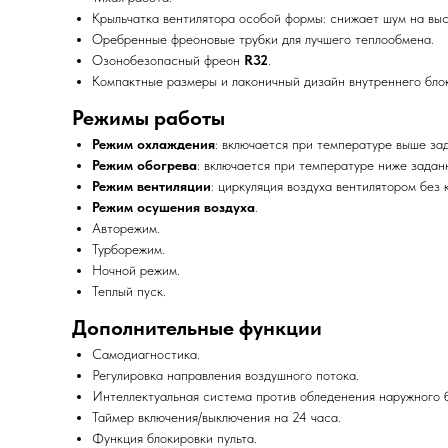
Крыльчатка вентилятора особой формы: снижает шум на выс
Оребренные фреоновые трубки для лучшего теплообмена.
Озонобезопасный фреон
R32
.
Компактные размеры и лаконичный дизайн внутреннего бло
Режимы работы
Режим охлаждения
: включается при температуре выше за
Режим обогрева
: включается при температуре ниже задан
Режим вентиляции
: циркуляция воздуха вентилятором без
Режим осушения воздуха
.
Авторежим.
Турборежим.
Ночной режим.
Теплый пуск.
Дополнительные функции
Самодиагностика.
Регулировка направления воздушного потока.
Интеллектуальная система против обледенения наружного б
Таймер включения/выключения на 24 часа.
Функция блокировки пульта.