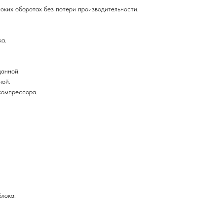
оких оборотах без потери производительности.
ка.
данной.
ной.
 компрессора.
лока.