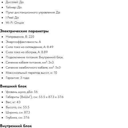
Дисплей: Да
Таймер: Да
Пульт дистанционного управления: Да
I Feel: Да
Wi-Fi: Опция
Электрические параметры
Напряжение, В: 220
Энергоэффективность: A
Сила тока на охлаждение, А: 8.49
Сила тока на обогрев, А: 8.89
Подключение питания: Внутренний блок
Сечение кабеля питания, мм²: 3х3
Сечение межблочного кабеля, мм²: 5x3
Максимальный перепад высот, м: 10
Гарантия: 3 года
Внешний блок
Уровень шума, дБа: 56
Габариты (ВхШхГ), см: 55.5 x 87.3 x 37.6
Вес, кг: 43
Высота, см: 55.5
Ширина, см: 87.3
Глубина, см: 37.6
Внутренний блок