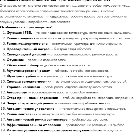
Эта модель сплит-системы отличается сниженным энергопотреблением, достигнутым
благодаря использованию современных технологических решений. Система
автоматически устанавливает и поддерживает рабочие параметры в зависимости от
текущих условий и потребностей пользователя.
Особенности и преимущества:
Функция I FEEL
— точное поддержание температуры согласно вашим ощущениям.
Режим ожидания
— экономия электроэнергии при кратковременном отсутствии.
Режим комфортного сна
— оптимальные параметры для ночного времени.
Предварительный нагрев
— быстрый старт обогрева.
Светодиодный дисплей
— отображает информацию о режимах работы.
Осушение
— удаление излишков влаги.
24-часовой таймер
— удобное планирование работы.
Мультискоростной режим
— гибкость настройки интенсивности.
Функция «Турбо»
— ускоренное достижение заданной температуры.
Система самодиагностики
— автоматическое определение неисправностей.
Управление жалюзи
— регулировка направления воздушного потока.
Авторестарт
— восстановление работы после сбоя питания.
Старт при низком напряжении
— стабильная работа при перепадах напряжения.
Энергосберегающий режим
— оптимизация потребления энергии.
Автоматическое управление
— интеллектуальное поддержание параметров.
Режим вентиляции
— циркуляция воздуха без изменения температуры.
Автоматический режим вентилятора
— удобство эксплуатации.
Эффективная защита от плесени
— предотвращение размножения грибков.
Интеллектуальная система разморозки наружного блока
— защита от