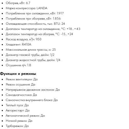
Обогрев, кВт: 6.7
Марка компрессора: LANDA
Потребление при охлаждении, кВт: 1.917
Потребление при обогреве, кВт: 1.856
Охлаждающая способность, тыс. BTU: 24
Диапазон температур на охлаждение, °C: +18…+43
Диапазон температур на обогрев, °C: -15…+24
Расход воздуха, м³/ч: 950
Хладагент: R410A
Максимальная длина трассы, м: 25
Диаметр газовой трубы, дюйм: 1/2
Диаметр жидкостной трубы, дюйм: 1/4
Осушение л/ч: 1.8
Функции и режимы
Режим вентиляции: Да
Режим осушения: Да
Непрерывное движение заслонок: Да
Самодиагностика: Да
Самоочистка внутреннего блока: Да
Теплый пуск: Да
Авторестарт: Да
Автоматический режим: Да
Ночной режим: Да
Турборежим: Да