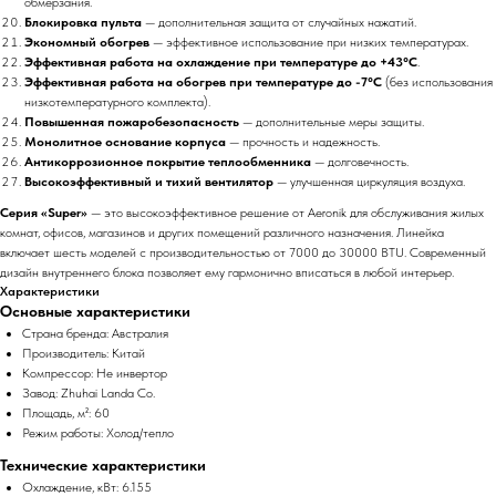
обмерзания.
Блокировка пульта
— дополнительная защита от случайных нажатий.
Экономный обогрев
— эффективное использование при низких температурах.
Эффективная работа на охлаждение при температуре до +43°C
.
Эффективная работа на обогрев при температуре до -7°C
(без использования
низкотемпературного комплекта).
Повышенная пожаробезопасность
— дополнительные меры защиты.
Монолитное основание корпуса
— прочность и надежность.
Антикоррозионное покрытие теплообменника
— долговечность.
Высокоэффективный и тихий вентилятор
— улучшенная циркуляция воздуха.
Серия «Super»
— это высокоэффективное решение от Aeronik для обслуживания жилых
комнат, офисов, магазинов и других помещений различного назначения. Линейка
включает шесть моделей с производительностью от 7000 до 30000 BTU. Современный
дизайн внутреннего блока позволяет ему гармонично вписаться в любой интерьер.
Характеристики
Основные характеристики
Страна бренда: Австралия
Производитель: Китай
Компрессор: Не инвертор
Завод: Zhuhai Landa Co.
Площадь, м²: 60
Режим работы: Холод/тепло
Технические характеристики
Охлаждение, кВт: 6.155