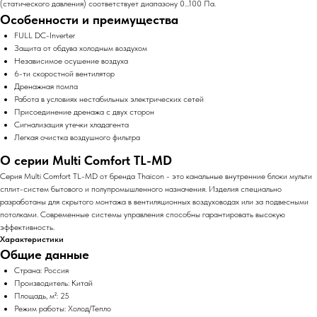
(статического давления) соответствует диапазону 0...100 Па.
Особенности и преимущества
FULL DC-Inverter
Защита от обдува холодным воздухом
Независимое осушение воздуха
6-ти скоростной вентилятор
Дренажная помпа
Работа в условиях нестабильных электрических сетей
Присоединение дренажа с двух сторон
Сигнализация утечки хладагента
Легкая очистка воздушного фильтра​
О серии Multi Comfort TL-MD
Серия Multi Comfort TL-MD от бренда Thaicon - это канальные внутренние блоки мульти
сплит-систем бытового и полупромышленного назначения. Изделия специально
разработаны для скрытого монтажа в вентиляционных воздуховодах или за подвесными
потолками. Современные системы управления способны гарантировать высокую
эффективность.
Характеристики
Общие данные
Страна: Россия
Производитель: Китай
Площадь, м²: 25
Режим работы: Холод/Тепло