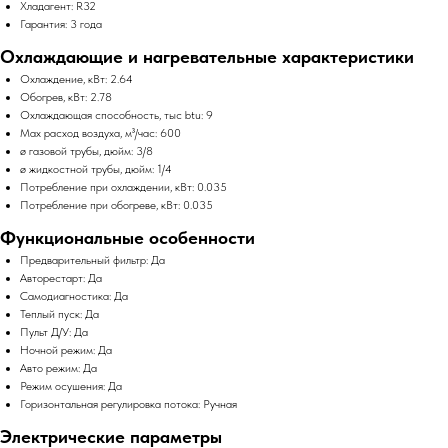
Хладагент: R32
Гарантия: 3 года
Охлаждающие и нагревательные характеристики
Охлаждение, кВт: 2.64
Обогрев, кВт: 2.78
Охлаждающая способность, тыс btu: 9
Max расход воздуха, м³/час: 600
ø газовой трубы, дюйм: 3/8
ø жидкостной трубы, дюйм: 1/4
Потребление при охлаждении, кВт: 0.035
Потребление при обогреве, кВт: 0.035
Функциональные особенности
Предварительный фильтр: Да
Авторестарт: Да
Самодиагностика: Да
Теплый пуск: Да
Пульт Д/У: Да
Ночной режим: Да
Авто режим: Да
Режим осушения: Да
Горизонтальная регулировка потока: Ручная
Электрические параметры