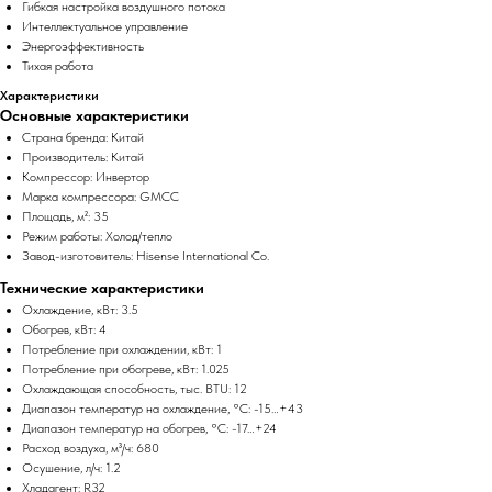
Гибкая настройка воздушного потока
Интеллектуальное управление
Энергоэффективность
Тихая работа
Характеристики
Основные характеристики
Страна бренда: Китай
Производитель: Китай
Компрессор: Инвертор
Марка компрессора: GMCC
Площадь, м²: 35
Режим работы: Холод/тепло
Завод-изготовитель: Hisense International Co.
Технические характеристики
Охлаждение, кВт: 3.5
Обогрев, кВт: 4
Потребление при охлаждении, кВт: 1
Потребление при обогреве, кВт: 1.025
Охлаждающая способность, тыс. BTU: 12
Диапазон температур на охлаждение, °C: -15…+43
Диапазон температур на обогрев, °C: -17…+24
Расход воздуха, м³/ч: 680
Осушение, л/ч: 1.2
Хладагент: R32