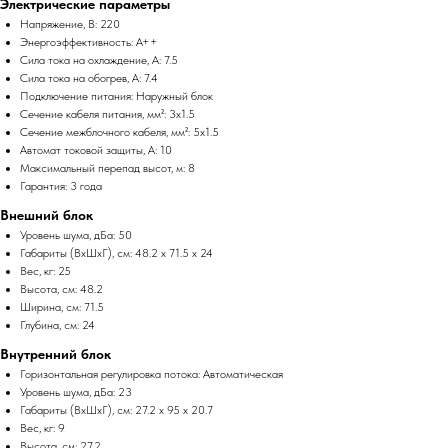
Электрические параметры
Напряжение, В: 220
Энергоэффективность: A++
Сила тока на охлаждение, А: 7.5
Сила тока на обогрев, А: 7.4
Подключение питания: Наружный блок
Сечение кабеля питания, мм²: 3x1.5
Сечение межблочного кабеля, мм²: 5x1.5
Автомат токовой защиты, А: 10
Максимальный перепад высот, м: 8
Гарантия: 3 года
Внешний блок
Уровень шума, дБа: 50
Габариты (ВхШхГ), см: 48.2 x 71.5 x 24
Вес, кг: 25
Высота, см: 48.2
Ширина, см: 71.5
Глубина, см: 24
Внутренний блок
Горизонтальная регулировка потока: Автоматическая
Уровень шума, дБа: 23
Габариты (ВхШхГ), см: 27.2 x 95 x 20.7
Вес, кг: 9
Высота, см: 27.2