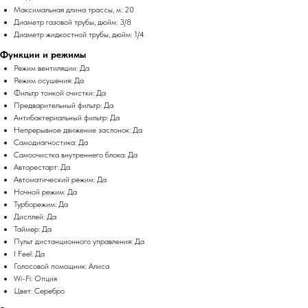
Максимальная длина трассы, м: 20
Диаметр газовой трубы, дюйм: 3/8
Диаметр жидкостной трубы, дюйм: 1/4
Функции и режимы
Режим вентиляции: Да
Режим осушения: Да
Фильтр тонкой очистки: Да
Предварительный фильтр: Да
Антибактериальный фильтр: Да
Непрерывное движение заслонок: Да
Самодиагностика: Да
Самоочистка внутреннего блока: Да
Авторестарт: Да
Автоматический режим: Да
Ночной режим: Да
Турборежим: Да
Дисплей: Да
Таймер: Да
Пульт дистанционного управления: Да
I Feel: Да
Голосовой помощник: Алиса
Wi-Fi: Опция
Цвет: Серебро