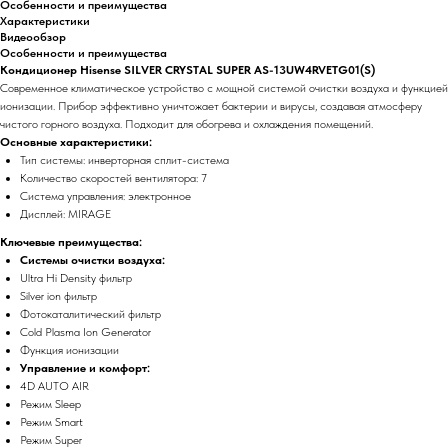
Особенности и преимущества
Характеристики
Видеообзор
Особенности и преимущества
Кондиционер Hisense SILVER CRYSTAL SUPER AS-13UW4RVETG01(S)
Современное климатическое устройство с мощной системой очистки воздуха и функцией
ионизации. Прибор эффективно уничтожает бактерии и вирусы, создавая атмосферу
чистого горного воздуха. Подходит для обогрева и охлаждения помещений.
Основные характеристики:
Тип системы: инверторная сплит-система
Количество скоростей вентилятора: 7
Система управления: электронное
Дисплей: MIRAGE
Ключевые преимущества:
Системы очистки воздуха:
Ultra Hi Density фильтр
Silver ion фильтр
Фотокаталитический фильтр
Cold Plasma Ion Generator
Функция ионизации
Управление и комфорт:
4D AUTO AIR
Режим Sleep
Режим Smart
Режим Super