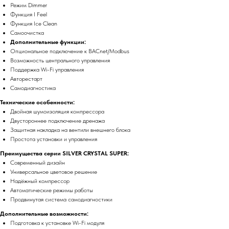
Режим Dimmer
Функция I Feel
Функция Ice Clean
Самоочистка
Дополнительные функции:
Опциональное подключение к BACnet/Modbus
Возможность центрального управления
Поддержка Wi-Fi управления
Авторестарт
Самодиагностика
Технические особенности:
Двойная шумоизоляция компрессора
Двустороннее подключение дренажа
Защитная накладка на вентили внешнего блока
Простота установки и управления
Преимущества серии SILVER CRYSTAL SUPER:
Современный дизайн
Универсальное цветовое решение
Надёжный компрессор
Автоматические режимы работы
Продвинутая система самодиагностики
Дополнительные возможности:
Подготовка к установке Wi-Fi модуля