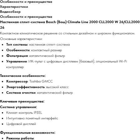
Особенности и преимущества
Характеристики
Видеообзор
Особенности и преимущества
Настенная сплит-система Bosch (Бош) Climate Line 2000 CLL2000 W 26/CLL2000
26
Компактное климатическое решение со стильным дизайном и широким функционалом.
Основные характеристики:
Тип системы
: настенная сплит-система
Особенности
: компактный размер
Фильтрация
: каталитический фильтр
Управление
: ИК-пульт с цифровым дисплеем (базовый), опциональный Wi-Fi
контроллер
Технические особенности:
Компрессор
: Toshiba GMCC
Энергоэффективность
: высокий класс
Система очистки
: каталитический фильтр
Ключевые преимущества:
Система управления:
Климат-контроль IFEEL
Интуитивно понятный интерфейс
Цифровой дисплей
Функциональные возможности:
Режимы работы
: