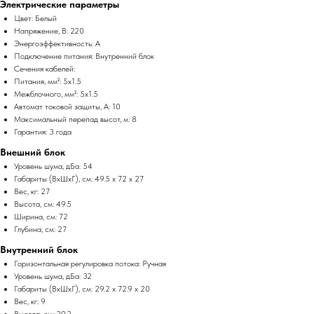
Электрические параметры
Цвет: Белый
Напряжение, В: 220
Энергоэффективность: A
Подключение питания: Внутренний блок
Сечения кабелей:
Питания, мм²: 5x1.5
Межблочного, мм²: 5х1.5
Автомат токовой защиты, А: 10
Максимальный перепад высот, м: 8
Гарантия: 3 года
Внешний блок
Уровень шума, дБа: 54
Габариты (ВхШхГ), см: 49.5 x 72 x 27
Вес, кг: 27
Высота, см: 49.5
Ширина, см: 72
Глубина, см: 27
Внутренний блок
Горизонтальная регулировка потока: Ручная
Уровень шума, дБа: 32
Габариты (ВхШхГ), см: 29.2 x 72.9 x 20
Вес, кг: 9
Высота, см: 29.2