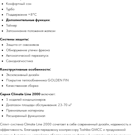
Комфортный сон
Турбо
Поддержание +8°C
Дополнительные функции
:
Таймер
Запоминание положения жалюзи
Системы защиты:
Защита от сквозняков
Обнаружение утечки фреона
Автоматический перезапуск
Самодиагностика
Конструктивные особенности:
Эксклюзивный дизайн
Покрытие теплообменника GOLDEN FIN
Качественная сборка
Серия Climate Line 2000
включает:
5 моделей кондиционеров
Диапазон площади обслуживания: 23-70 м²
Премиальные материалы
Расширенный функционал
Сплит-система Climate Line 2000 сочетает в себе современный дизайн, надежность и
эффективность. Благодаря передовому компрессору Toshiba GMCC и продуманной
системе фильтрации, устройство обеспечивает комфортный микроклимат в помещении,