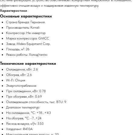
эффективно очищая воздух и поддерживая заданную температуру.
Характеристики
Основные характеристики
Страна бренда: Германия
Производитель: Китай
Компрессор: Не инвертор
Марка компрессора: GMCC
Завод: Midea Equipment Corp.
Площадь, м²: 26
Режим работы: Холод/тепло
Технические характеристики
Охлаждение, кВт: 2.6
Обогрев, кВт: 2.6
Wi-Fi: Опция
Энергопотребление:
При охлаждении, кВт: 0.78
При обогреве, кВт: 0.69
Охлаждающая способность, тыс. BTU: 9
Диапазон температур:
На охлаждение, °C: +18…+43
На обогрев, °C: -7…+24
Расход воздуха, м³/ч: 550
Хладагент: R410A
Максимальная длина трассы, м: 20