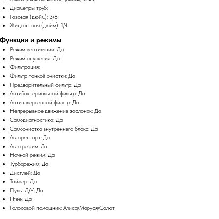
Диаметры труб:
Газовая (дюйм): 3/8
Жидкостная (дюйм): 1/4
Функции и режимы
Режим вентиляции: Да
Режим осушения: Да
Фильтрация:
Фильтр тонкой очистки: Да
Предварительный фильтр: Да
Антибактериальный фильтр: Да
Антиаллергенный фильтр: Да
Непрерывное движение заслонок: Да
Самодиагностика: Да
Самоочистка внутреннего блока: Да
Авторестарт: Да
Авто режим: Да
Ночной режим: Да
Турборежим: Да
Дисплей: Да
Таймер: Да
Пульт Д/У: Да
I Feel: Да
Голосовой помощник: Алиса/Маруся/Салют