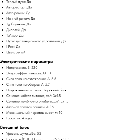
Теплый пуск: Да
Авторестарт: Да
Авто режим: Да
Ночной режим: Да
Турборежим: Да
Дисплей: Да
Таймер: Да
Пульт дистанционного управления: Да
I Feel: Да
Цвет: Белый
Электрические параметры
Напряжение, В: 220
Энергоэффективность: A+++
Сила тока на охлаждение, А: 5.5
Сила тока на обогрев, А: 5.7
Подключение питания: Наружный блок
Сечение кабеля питания, мм²: 3x1.5
Сечение межблочного кабеля, мм²: 5x1.5
Автомат токовой защиты, А: 16
Максимальный перепад высот, м: 10
Гарантия: 4 года
Внешний блок
Уровень шума, дБа: 53
Габариты (ВхШхГ), см: 55.5 x 76.5 x 30.3