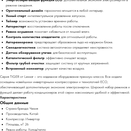
режиме ожидания.
Оригинальный дизайн
: гармонично впишется в любой интерьер.
Умный старт
: интеллектуальное управление запуском.
Таймер
: возможность установки времени работы.
Авторестарт
: восстановление работы после отключения.
Режим осушения
: помогает избавиться от лишней влаги.
Контроль количества хладагента
: для оптимальной работы.
Авторазморозка
: предотвращает образование льда на наружном блоке.
Самодиагностика
: система автоматически определяет неисправности.
Датчик обнаружения утечек
: для безопасной эксплуатации.
Каталитический фильтр
: эффективно очищает воздух.
Фильтр грубой очистки
: защищает систему от крупных загрязнений.
Встроенный ионизатор
: улучшает качество воздуха.
Серия TIGER от Lessar – это надежное оборудование премиум-класса. Все модели
оснащены новейшими инверторными компрессорами и технологией ECO,
обеспечивающей дополнительную экономию электроэнергии. Широкий набор режимов и
функций делает работу кондиционеров этой серии максимально удобной и эффективной.
Характеристики
Общие данные
Страна бренда: Чехия
Производитель: Китай
Компрессор: Инвертор
Площадь, м²: 26
Режим работы: Холод/тепло