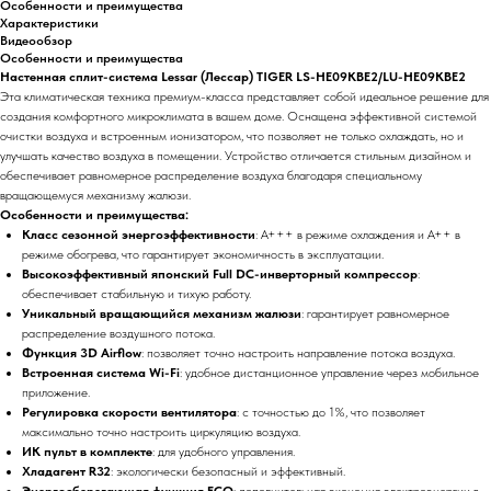
Особенности и преимущества
Характеристики
Видеообзор
Особенности и преимущества
Настенная сплит-система Lessar (Лессар) TIGER LS-HE09KBE2/LU-HE09KBE2
Эта климатическая техника премиум-класса представляет собой идеальное решение для
создания комфортного микроклимата в вашем доме. Оснащена эффективной системой
очистки воздуха и встроенным ионизатором, что позволяет не только охлаждать, но и
улучшать качество воздуха в помещении. Устройство отличается стильным дизайном и
обеспечивает равномерное распределение воздуха благодаря специальному
вращающемуся механизму жалюзи.
Особенности и преимущества:
Класс сезонной энергоэффективности
: А+++ в режиме охлаждения и A++ в
режиме обогрева, что гарантирует экономичность в эксплуатации.
Высокоэффективный японский Full DC-инверторный компрессор
:
обеспечивает стабильную и тихую работу.
Уникальный вращающийся механизм жалюзи
: гарантирует равномерное
распределение воздушного потока.
Функция 3D Airflow
: позволяет точно настроить направление потока воздуха.
Встроенная система Wi-Fi
: удобное дистанционное управление через мобильное
приложение.
Регулировка скорости вентилятора
: с точностью до 1%, что позволяет
максимально точно настроить циркуляцию воздуха.
ИК пульт в комплекте
: для удобного управления.
Хладагент R32
: экологически безопасный и эффективный.
Энергосберегающая функция ECO
: дополнительная экономия электроэнергии в