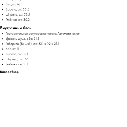
Вес, кг: 26
Высота, см: 55.5
Ширина, см: 76.5
Глубина, см: 30.3
Внутренний блок
Горизонтальная регулировка потока: Автоматическая
Уровень шума, дБа: 21.5
Габариты (ВхШхГ), см: 32.1 x 92 x 21.1
Вес, кг: 11
Высота, см: 32.1
Ширина, см: 92
Глубина, см: 21.1
Видеообзор