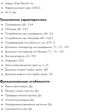
Завод: Gree Electric Inc.
Марка компрессора: GMCC
Wi-Fi: Да
Технические характеристики
Охлаждение, кВт: 2.64
Обогрев, кВт: 2.93
Потребление при охлаждении, кВт: 0.6
Потребление при обогреве, кВт: 0.623
Охлаждающая способность, тыс. BTU: 9
Диапазон температур на охлаждение, °C: -15…+50
Диапазон температур на обогрев, °C: -15…+24
Расход воздуха, м³/ч: 700
Хладагент: R32
Максимальная длина трассы, м: 25
Диаметр газовой трубы, дюйм: 3/8
Диаметр жидкостной трубы, дюйм: 1/4
Функциональные особенности
Режим вентиляции: Да
Фильтр тонкой очистки: Да
Предварительный фильтр: Да
Ионизатор воздуха: Да
Непрерывное движение заслонок: Да
Самодиагностика: Да