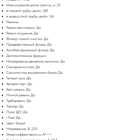
Максимальная длина трассы, м: 25
ø газовой трубы, дюйм: 3/8
ø жидкостной трубы, дюйм: 1/4
Режимы:
Режим вентиляции: Да
Режим осушения: Да
Фильтр тонкой очистки: Да
Предварительный фильтр: Да
Антибактериальный фильтр: Да
Дополнительные функции:
Непрерывное движение заслонок: Да
Самодиагностика: Да
Самоочистка внутреннего блока: Да
Теплый пуск: Да
Авторестарт: Да
Авто режим: Да
Ночной режим: Да
Турборежим: Да
Таймер: Да
Пульт Д/У: Да
I Feel: Да
Цвет: Белый
Напряжение, В: 220
Энергоэффективность: A+++
Сила тока на охлаждение, А: 10.5