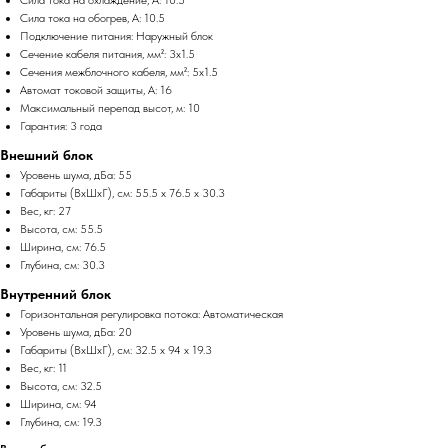
Сила тока на обогрев, А: 10.5
Подключение питания: Наружный блок
Сечение кабеля питания, мм²: 3x1.5
Сечения межблочного кабеля, мм²: 5x1.5
Автомат токовой защиты, А: 16
Максимальный перепад высот, м: 10
Гарантия: 3 года
Внешний блок
Уровень шума, дБа: 55
Габариты (ВхШхГ), см: 55.5 x 76.5 x 30.3
Вес, кг: 27
Высота, см: 55.5
Ширина, см: 76.5
Глубина, см: 30.3
Внутренний блок
Горизонтальная регулировка потока: Автоматическая
Уровень шума, дБа: 20
Габариты (ВхШхГ), см: 32.5 x 94 x 19.3
Вес, кг: 11
Высота, см: 32.5
Ширина, см: 94
Глубина, см: 19.3