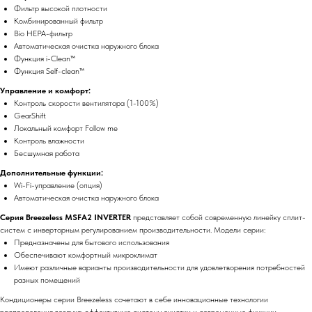
Фильтр высокой плотности
Комбинированный фильтр
Bio HEPA-фильтр
Автоматическая очистка наружного блока
Функция i-Clean™
Функция Self-clean™
Управление и комфорт:
Контроль скорости вентилятора (1-100%)
GearShift
Локальный комфорт Follow me
Контроль влажности
Бесшумная работа
Дополнительные функции:
Wi-Fi-управление (опция)
Автоматическая очистка наружного блока
Серия Breezeless MSFA2 INVERTER
представляет собой современную линейку сплит-
систем с инверторным регулированием производительности. Модели серии:
Предназначены для бытового использования
Обеспечивают комфортный микроклимат
Имеют различные варианты производительности для удовлетворения потребностей
разных помещений
Кондиционеры серии Breezeless сочетают в себе инновационные технологии
распределения воздуха, эффективную систему очистки и современные функции