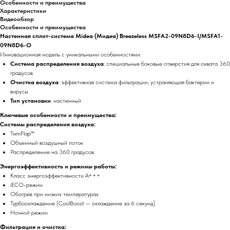
Особенности и преимущества
Характеристики
Видеообзор
Особенности и преимущества
Настенная сплит-система Midea (Мидеа) Breezeless MSFA2-09N8D6-I/MSFA1-
09N8D6-O
Инновационная модель с уникальными особенностями:
Система распределения воздуха
: специальные боковые отверстия для охвата 360
градусов
Очистка воздуха
: эффективная система фильтрации, устраняющая бактерии и
вирусы
Тип установки
: настенный
Ключевые особенности и преимущества:
Системы распределения воздуха:
TwinFlap™
Объемный воздушный поток
Распределение на 360 градусов
Энергоэффективность и режимы работы:
Класс энергоэффективности А+++
iECO-режим
Обогрев при низких температурах
Турбоохлаждение (CoolBoost — охлаждение за 6 секунд)
Ночной режим
Фильтрация и очистка: