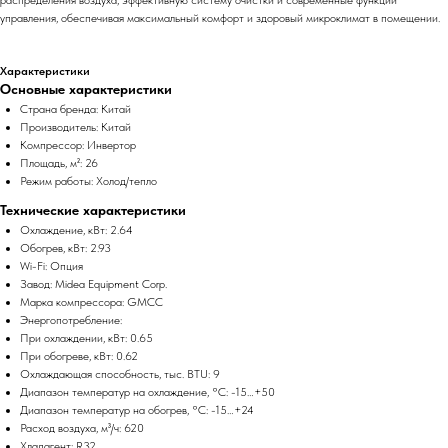
управления, обеспечивая максимальный комфорт и здоровый микроклимат в помещении.
Характеристики
Основные характеристики
Страна бренда: Китай
Производитель: Китай
Компрессор: Инвертор
Площадь, м²: 26
Режим работы: Холод/тепло
Технические характеристики
Охлаждение, кВт: 2.64
Обогрев, кВт: 2.93
Wi-Fi: Опция
Завод: Midea Equipment Corp.
Марка компрессора: GMCC
Энергопотребление:
При охлаждении, кВт: 0.65
При обогреве, кВт: 0.62
Охлаждающая способность, тыс. BTU: 9
Диапазон температур на охлаждение, °C: -15…+50
Диапазон температур на обогрев, °C: -15…+24
Расход воздуха, м³/ч: 620
Хладагент: R32