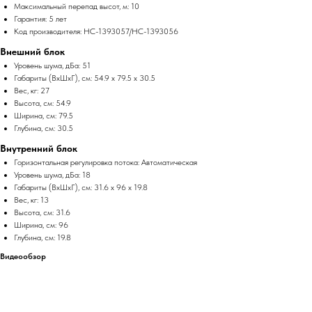
Максимальный перепад высот, м: 10
Гарантия: 5 лет
Код производителя: НС-1393057/НС-1393056
Внешний блок
Уровень шума, дБа: 51
Габариты (ВхШхГ), см: 54.9 x 79.5 x 30.5
Вес, кг: 27
Высота, см: 54.9
Ширина, см: 79.5
Глубина, см: 30.5
Внутренний блок
Горизонтальная регулировка потока: Автоматическая
Уровень шума, дБа: 18
Габариты (ВхШхГ), см: 31.6 x 96 x 19.8
Вес, кг: 13
Высота, см: 31.6
Ширина, см: 96
Глубина, см: 19.8
Видеообзор