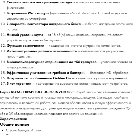
Система очистки поступающего воздуха
— многоступенчатая система
фильтрации.
Встроенный Wi-Fi модуль
(приложение «SmartLife – SmartHome») — удобное
управление со смартфона.
7 скоростей вентилятора внутреннего блока
— гибкость настройки воздушного
потока.
Низкий уровень шума
— от 18 дБ(А) на минимальной скорости, что делает
устройство практически бесшумным.
Функция самоочистки
— поддержание чистоты внутренних компонентов.
Интеллектуальные датчики освещённости
— автоматическая регулировка
яркости дисплея.
Высокотемпературная стерилизация до +56 градусов
— усиленная защита от
микроорганизмов.
Эффективное уничтожение грибков и бактерий
— благодаря УФ-обработке.
Покрытие теплообменника Golden Fin
— защита от коррозии и загрязнений.
5 лет гарантии
— подтверждение высокого качества и надёжности устройства.
Серия ROYAL FRESH FULL DC EU INVERTER
от Royal Clima — это стильные новинки с
функцией притока свежего и насыщенного кислородом воздуха. Благодаря новейшим
технологиям и деликатной работе, эти модели обеспечивают высокую эффективность и
экономию электроэнергии. Доступны две модели мощностью в режиме охлаждения 2,9
кВт и 3,9 кВт, которые идеально подходят для различных помещений.
Характеристики
Общие данные
Страна бренда: Италия