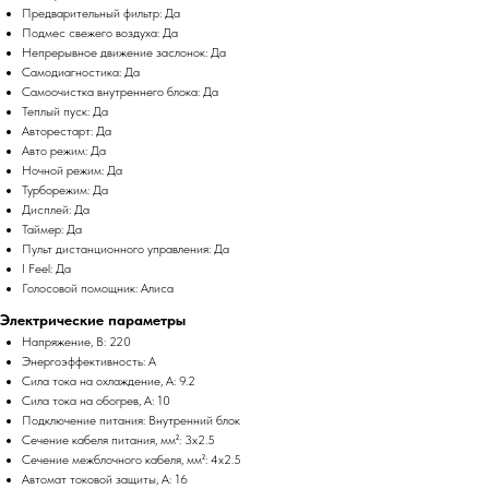
Предварительный фильтр: Да
Подмес свежего воздуха: Да
Непрерывное движение заслонок: Да
Самодиагностика: Да
Самоочистка внутреннего блока: Да
Теплый пуск: Да
Авторестарт: Да
Авто режим: Да
Ночной режим: Да
Турборежим: Да
Дисплей: Да
Таймер: Да
Пульт дистанционного управления: Да
I Feel: Да
Голосовой помощник: Алиса
Электрические параметры
Напряжение, В: 220
Энергоэффективность: A
Сила тока на охлаждение, А: 9.2
Сила тока на обогрев, А: 10
Подключение питания: Внутренний блок
Сечение кабеля питания, мм²: 3x2.5
Сечение межблочного кабеля, мм²: 4x2.5
Автомат токовой защиты, А: 16