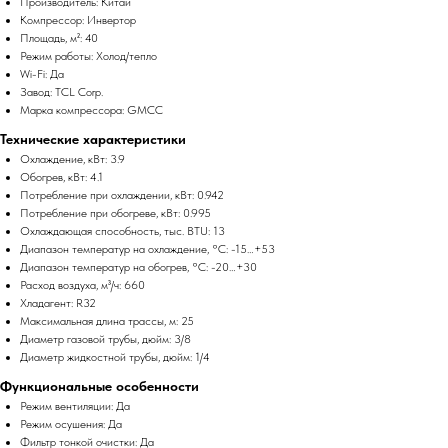
Производитель: Китай
Компрессор: Инвертор
Площадь, м²: 40
Режим работы: Холод/тепло
Wi-Fi: Да
Завод: TCL Corp.
Марка компрессора: GMCC
Технические характеристики
Охлаждение, кВт: 3.9
Обогрев, кВт: 4.1
Потребление при охлаждении, кВт: 0.942
Потребление при обогреве, кВт: 0.995
Охлаждающая способность, тыс. BTU: 13
Диапазон температур на охлаждение, °C: -15…+53
Диапазон температур на обогрев, °C: -20…+30
Расход воздуха, м³/ч: 660
Хладагент: R32
Максимальная длина трассы, м: 25
Диаметр газовой трубы, дюйм: 3/8
Диаметр жидкостной трубы, дюйм: 1/4
Функциональные особенности
Режим вентиляции: Да
Режим осушения: Да
Фильтр тонкой очистки: Да