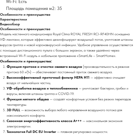
Wi-Fi: Есть
Площадь помещения м2: 35
Особенности и преимущества
Характеристики
Видеообзор
Особенности и преимущества
Модель настенного кондиционера Royal Clima ROYAL FRESH RCI-RF40HN оснащена
УФ-лампами, которые эффективно дезинфицируют воздушный поток, уничтожая штаммы
вирусов гриппа и новой коронавирусной инфекции. Удобное управление осуществляется
с помощью дистанционного пульта с большим экраном, а также удалённо через
встроенный Wi-Fi модуль и мобильное приложение «SmartLife – SmartHome».
Особенности и преимущества:
Функция притока и очистки свежего воздуха
(производительность в режиме
притока 60 м³/ч) — обеспечивает постоянный приток свежего воздуха.
Высокоэффективный приточный фильтр НЕРА Н11
— эффективно очищает
воздух от мельчайших частиц.
УФ-обработка воздуха и теплообменника
— уничтожает бактерии, грибки и
вирусы, включая штаммы гриппа и COVID-19.
Функция мягкого обдува
— создаёт комфортные условия без резких перепадов
температуры.
3D FULL
— возможность выбора любого направления воздушного потока для
максимального комфорта.
Сезонная энергоэффективность класса А+++
— максимальная экономия
электроэнергии.
Технология Full DC EU Inverter
— плавная регулировка мощности.