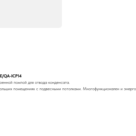
/QA-ICP14
оенной помпой для отвода конденсата.
 больших помещениях с подвесными потолками. Многофункционален и энерг