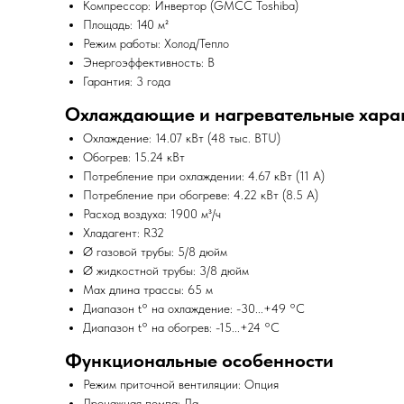
Компрессор: Инвертор (GMCC Toshiba)
Площадь: 140 м²
Режим работы: Холод/Тепло
Энергоэффективность: B
Гарантия: 3 года
Охлаждающие и нагревательные хара
Охлаждение: 14.07 кВт (48 тыс. BTU)
Обогрев: 15.24 кВт
Потребление при охлаждении: 4.67 кВт (11 A)
Потребление при обогреве: 4.22 кВт (8.5 A)
Расход воздуха: 1900 м³/ч
Хладагент: R32
Ø газовой трубы: 5/8 дюйм
Ø жидкостной трубы: 3/8 дюйм
Max длина трассы: 65 м
Диапазон t° на охлаждение: -30...+49 °C
Диапазон t° на обогрев: -15...+24 °C
Функциональные особенности
Режим приточной вентиляции: Опция
Дренажная помпа: Да