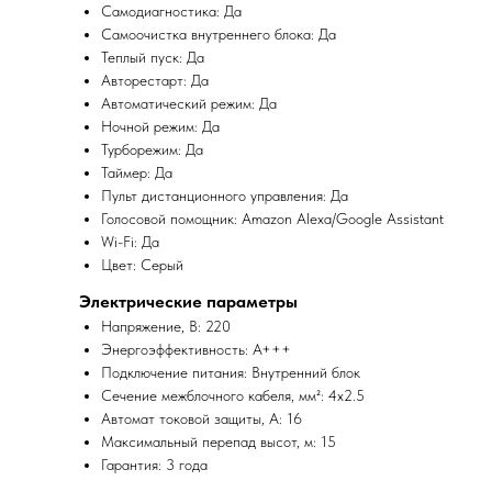
Самодиагностика: Да
Самоочистка внутреннего блока: Да
Теплый пуск: Да
Авторестарт: Да
Автоматический режим: Да
Ночной режим: Да
Турборежим: Да
Таймер: Да
Пульт дистанционного управления: Да
Голосовой помощник: Amazon Alexa/Google Assistant
Wi-Fi: Да
Цвет: Серый
Электрические параметры
Напряжение, В: 220
Энергоэффективность: A+++
Подключение питания: Внутренний блок
Сечение межблочного кабеля, мм²: 4x2.5
Автомат токовой защиты, А: 16
Максимальный перепад высот, м: 15
Гарантия: 3 года