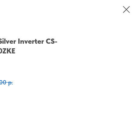
ilver Inverter CS-
0ZKE
00
р.