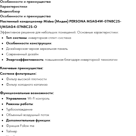
Особенности и преимущества
Характеристики
Видеообзор
Особенности и преимущества
Настенный кондиционер Midea (Мидея) PERSONA MSAG4W-07N8C2S-
I/MSAG4-07N8C2S-O
Эффективное решение для небольших помещений. Основные характеристики:
Тип системы
: инверторная сплит-система
Особенности конструкции
:
Дизайнерская черная зеркальная панель
Современный дизайн
Энергоэффективность
: повышенная благодаря инверторной технологии
Ключевые преимущества:
Система фильтрации:
Фильтр высокой плотности
Фильтр холодного катализа
Функциональные возможности:
Управление
: Wi-Fi контроль
Режимы работы
:
Турбоохлаждение
Объемный воздушный поток
Дополнительные функции
:
Функция Follow me
Таймер