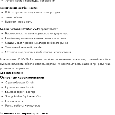
Устойчивость к перепадам напряжения
Технические особенности:
Работа при низких наружных температурах
Тихая работа
Высокая надежность
Серия Persona Inverter 2024
представляет:
Высокоэффективные инверторные кондиционеры
Надёжные решения для охлаждения и обогрева
Модели, адаптированные для российского рынка
Уникальный внешний дизайн
Оптимальные решения для бытового использования
Кондиционер PERSONA сочетает в себе современные технологии, стильный дизайн и
функциональность, обеспечивая комфортный микроклимат в помещении при различных
условиях эксплуатации.
Характеристики
Основные характеристики
Страна бренда: Китай
Производитель: Китай
Компрессор: Инвертор
Завод: Midea Equipment Corp.
Площадь, м²: 20
Режим работы: Холод/тепло
Технические характеристики