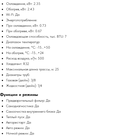
Охлаждение, кВт: 2.35
Обогрев, кВт: 2.43
Wi-Fi: Да
Энергопотребление:
При охлаждении, кВт: 0.73
При обогреве, кВт: 0.67
Охлаждающая способность, тыс. BTU: 7
Диапазон температур:
На охлаждение, °C: -15…+50
На обогрев, °C: -15…+24
Расход воздуха, м³/ч: 500
Хладагент: R32
Максимальная длина трассы, м: 25
Диаметры труб:
Газовая (дюйм): 3/8
Жидкостная (дюйм): 1/4
Функции и режимы
Предварительный фильтр: Да
Самодиагностика: Да
Самоочистка внутреннего блока: Да
Теплый пуск: Да
Авторестарт: Да
Авто режим: Да
Ночной режим: Да