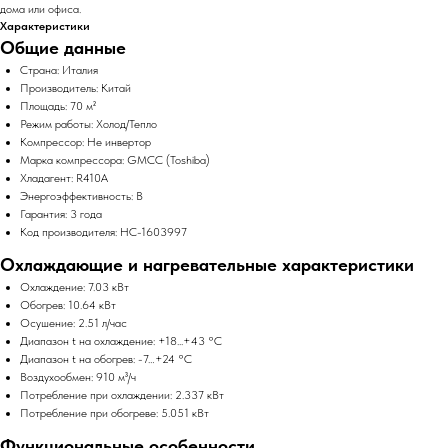
дома или офиса.
Характеристики
Общие данные
Страна: Италия
Производитель: Китай
Площадь: 70 м²
Режим работы: Холод/Тепло
Компрессор: Не инвертор
Марка компрессора: GMCC (Toshiba)
Хладагент: R410A
Энергоэффективность: B
Гарантия: 3 года
Код производителя: НС-1603997
Охлаждающие и нагревательные характеристики
Охлаждение: 7.03 кВт
Обогрев: 10.64 кВт
Осушение: 2.51 л/час
Диапазон t на охлаждение: +18...+43 °С
Диапазон t на обогрев: -7…+24 °С
Воздухообмен: 910 м³/ч
Потребление при охлаждении: 2.337 кВт
Потребление при обогреве: 5.051 кВт
Функциональные особенности