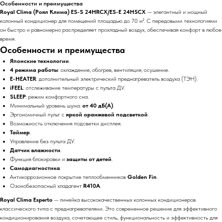
Особенности и преимущества
Royal Clima (Роял Клима) ES-S 24HRCX/ES-E 24HSCX
— элегантный и мощный
колонный кондиционер для помещений площадью до 70 м². С передовыми технологиями
он быстро и равномерно распределяет прохладный воздух, обеспечивая комфорт в любое
время.
Особенности и преимущества
Японские технологии
.
4 режима работы
: охлаждение, обогрев, вентиляция, осушение.
E-HEATER
: дополнительный электрический преднагреватель воздуха (ТЭН).
iFEEL
: отслеживание температуры с пульта ДУ.
SLEEP
: режим комфортного сна.
Минимальный уровень шума:
от 40 дБ(А)
.
Эргономичный пульт с
яркой оранжевой подсветкой
.
Возможность отключения подсветки дисплея.
Таймер
.
Управление без пульта ДУ.
Датчик влажности
.
Функция блокировки и
защиты от детей
.
Самодиагностика
.
Антикоррозионное покрытие теплообменников
Golden Fin
.
Озонобезопасный хладагент
R410A
.
Royal Clima Esperto
— линейка высококачественных колонных кондиционеров
классического типа с преднагревателями. Это современное решение для эффективного
кондиционирования воздуха, сочетающее стиль, функциональность и эффективность для