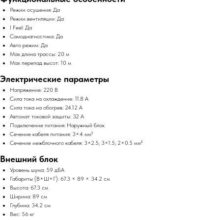
Режим осушения: Да
Режим вентиляции: Да
I Feel: Да
Самодиагностика: Да
Авто режим: Да
Max длина трассы: 20 м
Max перепад высот: 10 м
Электрические параметры
Напряжение: 220 В
Сила тока на охлаждение: 11.8 А
Сила тока на обогрев: 24.12 А
Автомат токовой защиты: 32 А
Подключение питания: Наружный блок
Сечение кабеля питания: 3×4 мм²
Сечение межблочного кабеля: 3×2.5; 3×1.5; 2×0.5 мм²
Внешний блок
Уровень шума: 59 дБА
Габариты (В×Ш×Г): 67.3 × 89 × 34.2 см
Высота: 67.3 см
Ширина: 89 см
Глубина: 34.2 см
Вес: 56 кг