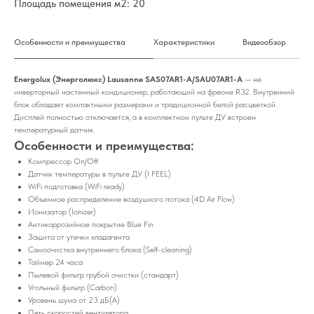
Площадь помещения м2: 20
Особенности и преимущества
Характеристики
Видеообзор
Energolux (Энерголюкс) Lausanne SAS07AR1-A/SAU07AR1-A
— не
инверторный настенный кондиционер, работающий на фреоне R32. Внутренний
блок обладает компактными размерами и традиционной белой расцветкой.
Дисплей полностью отключается, а в комплектном пульте ДУ встроен
температурный датчик.
Особенности и преимущества:
Компрессор On/Off
Датчик температуры в пульте ДУ (I FEEL)
WiFi подготовка (WiFi ready)
Объемное распределение воздушного потока (4D Air Flow)
Ионизатор (Ionizer)
Антикоррозийное покрытие Blue Fin
Защита от утечки хладагента
Самоочистка внутреннего блока (Self-cleaning)
Таймер 24 часа
Пылевой фильтр грубой очистки (стандарт)
Угольный фильтр (Carbon)
Уровень шума от 23 дБ(А)
Пять скоростей вентилятора