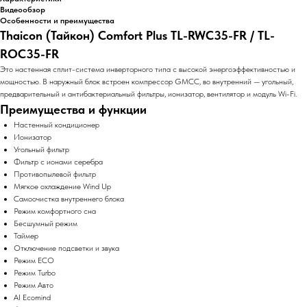
Видеообзор
Особенности и преимущества
Thaicon (Тайкон) Comfort Plus TL-RWC35-FR / TL-
ROC35-FR
Это настенная сплит-система инверторного типа с высокой энергоэффективностью и
мощностью. В наружный блок встроен компрессор GMCC, во внутренний — угольный,
предварительный и антибактериальный фильтры, ионизатор, вентилятор и модуль Wi-Fi.
Преимущества и функции
Настенный кондиционер
Ионизатор
Угольный фильтр
Фильтр с ионами серебра
Противопылевой фильтр
Мягкое охлаждение Wind Up
Самоочистка внутреннего блока
Режим комфортного сна
Бесшумный режим
Таймер
Отключение подсветки и звука
Режим ECO
Режим Turbo
Режим Авто
AI Ecomind