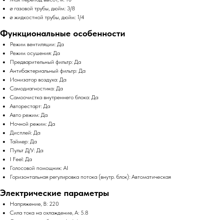
ø газовой трубы, дюйм: 3/8
ø жидкостной трубы, дюйм: 1/4
Функциональные особенности
Режим вентиляции: Да
Режим осушения: Да
Предварительный фильтр: Да
Антибактериальный фильтр: Да
Ионизатор воздуха: Да
Самодиагностика: Да
Самоочистка внутреннего блока: Да
Авторестарт: Да
Авто режим: Да
Ночной режим: Да
Дисплей: Да
Таймер: Да
Пульт Д/У: Да
I Feel: Да
Голосовой помощник: AI
Горизонтальная регулировка потока (внутр. блок): Автоматическая
Электрические параметры
Напряжение, В: 220
Сила тока на охлаждение, А: 5.8