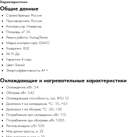
Характеристики
Общие данные
Страна бренда: Россия
Производитель: Россия
Компрессор: Инвертор
Площадь, м²: 35
Режим работы: Холод/Тепло
Марка компрессора: GMCC
Хладагент: R32
Wi-Fi: Да
Гарантия: 4 года
Цвет: Белый
Энергоэффективность: A++
Охлаждающие и нагревательные характеристики
Охлаждение, кВт: 3.4
Обогрев, кВт: 3.42
Охлаждающая способность, тыс. BTU: 12
Диапазон t на охлаждение, °C: -15...+53
Диапазон t на обогрев, °C: -20...+30
Потребление при охлаждении, кВт: 1.13
Потребление при обогреве, кВт: 1.005
Расход воздуха, м³/ч: 550
Max длина трассы, м: 25
Max перепад высот, м: 10