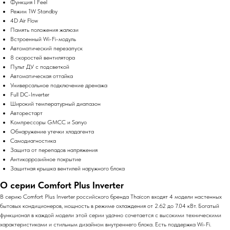
Функция I Feel
Режим 1W Standby
4D Air Flow
Память положения жалюзи
Встроенный Wi-Fi-модуль
Автоматический перезапуск
8 скоростей вентилятора
Пульт ДУ с подсветкой
Автоматическая оттайка
Универсальное подключение дренажа
Full DC-Inverter
Широкий температурный диапазон
Авторестарт
Компрессоры GMCC и Sanyo
Обнаружение утечки хладагента
Самодиагностика
Защита от перепадов напряжения
Антикоррозийное покрытие
Защитная крышка вентилей наружного блока
О серии Comfort Plus Inverter
В серию Comfort Plus Inverter российского бренда Thaicon входят 4 модели настенных
бытовых кондиционеров, мощность в режиме охлаждения от 2.62 до 7.04 кВт. Богатый
функционал в каждой модели этой серии удачно сочетается с высокими техническими
характеристиками и стильным дизайном внутреннего блока. Есть поддержка Wi-Fi.