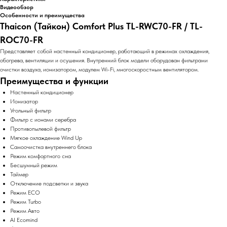
Видеообзор
Особенности и преимущества
Thaicon (Тайкон) Comfort Plus TL-RWC70-FR / TL-
ROC70-FR
Представляет собой настенный кондиционер, работающий в режимах охлаждения,
обогрева, вентиляции и осушения. Внутренний блок модели оборудован фильтрами
очистки воздуха, ионизатором, модулем Wi-Fi, многоскоростным вентилятором.
Преимущества и функции
Настенный кондиционер
Ионизатор
Угольный фильтр
Фильтр с ионами серебра
Противопылевой фильтр
Мягкое охлаждение Wind Up
Самоочистка внутреннего блока
Режим комфортного сна
Бесшумный режим
Таймер
Отключение подсветки и звука
Режим ECO
Режим Turbo
Режим Авто
AI Ecomind