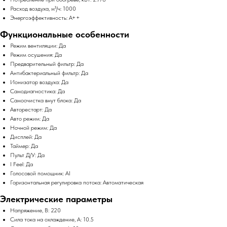
Расход воздуха, м³/ч: 1000
Энергоэффективность: A++
Функциональные особенности
Режим вентиляции: Да
Режим осушения: Да
Предварительный фильтр: Да
Антибактериальный фильтр: Да
Ионизатор воздуха: Да
Самодиагностика: Да
Самоочистка внут блока: Да
Авторестарт: Да
Авто режим: Да
Ночной режим: Да
Дисплей: Да
Таймер: Да
Пульт Д/У: Да
I Feel: Да
Голосовой помощник: AI
Горизонтальная регулировка потока: Автоматическая
Электрические параметры
Напряжение, В: 220
Сила тока на охлаждение, А: 10.5