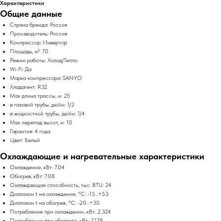
Характеристики
Общие данные
Страна бренда: Россия
Производитель: Россия
Компрессор: Инвертор
Площадь, м²: 70
Режим работы: Холод/Тепло
Wi-Fi: Да
Марка компрессора: SANYO
Хладагент: R32
Max длина трассы, м: 25
ø газовой трубы, дюйм: 1/2
ø жидкостной трубы, дюйм: 1/4
Max перепад высот, м: 10
Гарантия: 4 года
Цвет: Белый
Охлаждающие и нагревательные характеристики
Охлаждение, кВт: 7.04
Обогрев, кВт: 7.08
Охлаждающая способность, тыс. BTU: 24
Диапазон t на охлаждение, °C: -15...+53
Диапазон t на обогрев, °C: -20...+30
Потребление при охлаждении, кВт: 2.324
Потребление при обогреве, кВт: 2.178