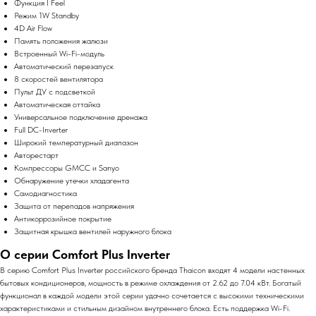
Функция I Feel
Режим 1W Standby
4D Air Flow
Память положения жалюзи
Встроенный Wi-Fi-модуль
Автоматический перезапуск
8 скоростей вентилятора
Пульт ДУ с подсветкой
Автоматическая оттайка
Универсальное подключение дренажа
Full DC-Inverter
Широкий температурный диапазон
Авторестарт
Компрессоры GMCC и Sanyo
Обнаружение утечки хладагента
Самодиагностика
Защита от перепадов напряжения
Антикоррозийное покрытие
Защитная крышка вентилей наружного блока
О серии Comfort Plus Inverter
В серию Comfort Plus Inverter российского бренда Thaicon входят 4 модели настенных
бытовых кондиционеров, мощность в режиме охлаждения от 2.62 до 7.04 кВт. Богатый
функционал в каждой модели этой серии удачно сочетается с высокими техническими
характеристиками и стильным дизайном внутреннего блока. Есть поддержка Wi-Fi.