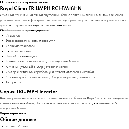
Особенности и преимущества
Royal Clima TRIUMPH RCI-TM18HN
Стильный, тонкий и надёжный внутренний блок с приятным внешним видом. Оснащён
угольным фильтром и фильтром с активным серебром для уничтожения аллергенов и спор
грибков. Широко использует японские технологии.
Особенности и преимущества:
Инвертор
Энергоэффективность класса A++
Японские технологии
Скрытый дисплей
Низкий уровень шума
Возможность подключения до 5 внутренних блоков
Активный угольный фильтр устраняет запахи
Фильтр с активным серебром уничтожает аллергены и грибки
4 режима работы: охлаждение, обогрев, осушение, вентиляция
Авторестарт
Серия TRIUMPH Inverter
Высокопроизводительные инверторные настенные блоки от Royal Clima с неповторимым
премиальным дизайном. Подходят для мульти-сплит систем с подключением до 5
внутренних блоков.
Характеристики
Общие данные
Страна: Италия