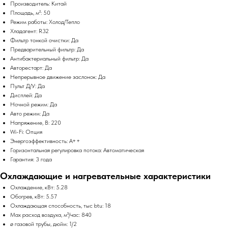
Производитель: Китай
Площадь, м²: 50
Режим работы: Холод/Тепло
Хладагент: R32
Фильтр тонкой очистки: Да
Предварительный фильтр: Да
Антибактериальный фильтр: Да
Авторестарт: Да
Непрерывное движение заслонок: Да
Пульт Д/У: Да
Дисплей: Да
Ночной режим: Да
Авто режим: Да
Напряжение, В: 220
Wi-Fi: Опция
Энергоэффективность: A++
Горизонтальная регулировка потока: Автоматическая
Гарантия: 3 года
Охлаждающие и нагревательные характеристики
Охлаждение, кВт: 5.28
Обогрев, кВт: 5.57
Охлаждающая способность, тыс btu: 18
Max расход воздуха, м³/час: 840
ø газовой трубы, дюйм: 1/2